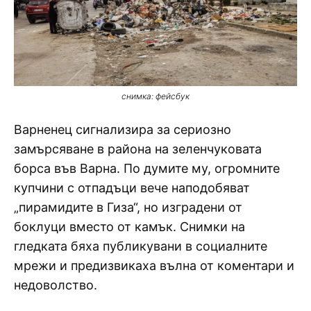
снимка: фейсбук
Варненец сигнализира за сериозно
замърсяване в района на зеленчуковата
борса във Варна. По думите му, огромните
купчини с отпадъци вече наподобяват
„пирамидите в Гиза“, но изградени от
боклуци вместо от камък. Снимки на
гледката бяха публикувани в социалните
мрежи и предизвикаха вълна от коментари и
недоволство.