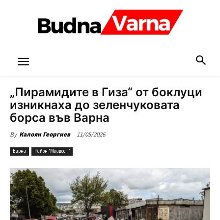
„Пирамидите в Гиза“ от боклуци
изникнаха до зеленчуковата
борса във Варна
11/05/2026
By
Калоян Георгиев
Варна
Район "Младост"