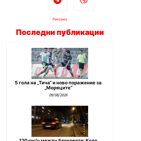
Реклама
Последни публикации
5 гола на „Тича“ и ново поражение за
„Моряците“
09/08/2026
120 км/ч между блоковете: Кола