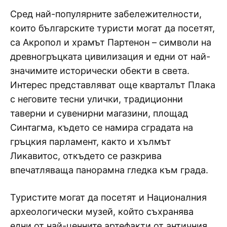
Сред най-популярните забележителности,
които българските туристи могат да посетят,
са Акропол и храмът Партенон – символи на
древногръцката цивилизация и едни от най-
значимите исторически обекти в света.
Интерес представляват още кварталът Плака
с неговите тесни улички, традиционни
таверни и сувенирни магазини, площад
Синтагма, където се намира сградата на
гръцкия парламент, както и хълмът
Ликавитос, откъдето се разкрива
впечатляваща панорамна гледка към града.
Туристите могат да посетят и Националния
археологически музей, който съхранява
едни от най-ценните артефакти от античния