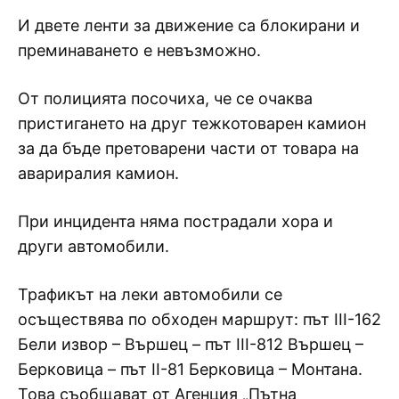
И двете ленти за движение са блокирани и
преминаването е невъзможно.
От полицията посочиха, че се очаква
пристигането на друг тежкотоварен камион
за да бъде претоварени части от товара на
авариралия камион.
При инцидента няма пострадали хора и
други автомобили.
Трафикът на леки автомобили се
осъществява по обходен маршрут: път III-162
Бели извор – Вършец – път III-812 Вършец –
Берковица – път II-81 Берковица – Монтана.
Това съобщават от Агенция „Пътна