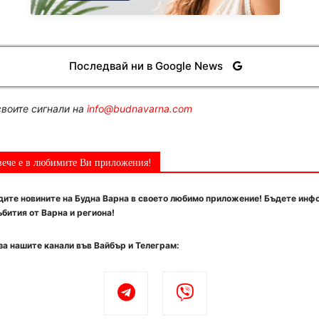
Последвай ни в Google News
воите сигнали на
info@budnavarna.com
вече е в любимите Ви приложения!
ите новините на Будна Варна в своето любимо приложение! Бъдете инф
бития от Варна и региона!
за нашите канали във Вайбър и Телеграм: