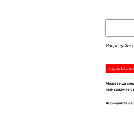
Изпращайте с
Будна Варна 
Можете да след
най-важните съ
Абонирайте се 