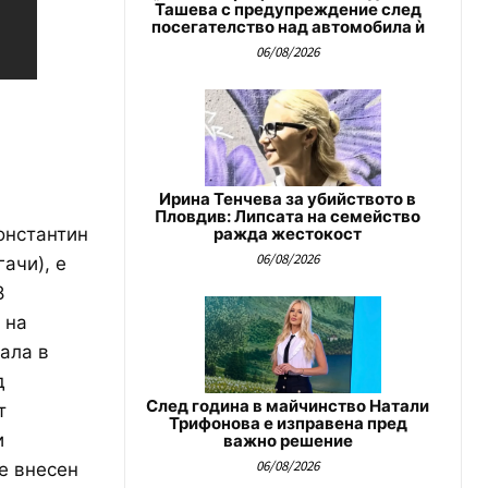
Ташева с предупреждение след
посегателство над автомобила ѝ
06/08/2026
Ирина Тенчева за убийството в
Пловдив: Липсата на семейство
Константин
ражда жестокост
06/08/2026
ачи), е
8
 на
нала в
д
След година в майчинство Натали
т
Трифонова е изправена пред
и
важно решение
06/08/2026
е внесен