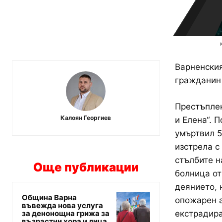
Варненския
гражданин
Престъплен
Калоян Георгиев
и Елена“. 
умъртвил 
изстрела с
стълбите н
Още публикации
болница от
деянието, 
Община Варна
опожарен а
въвежда нова услуга
за денонощна грижа за
екстрадира
възрастни хора и лица