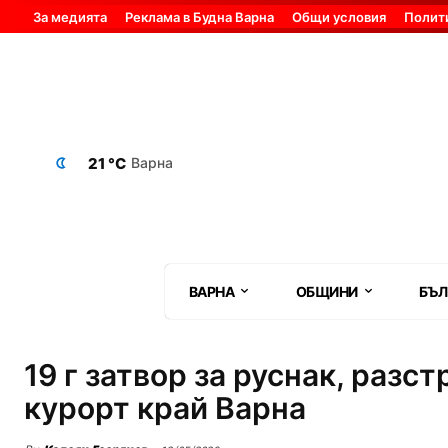
За медията
Реклама в Будна Варна
Общи условия
Полит
21 °C
Варна
ВАРНА
ОБЩИНИ
БЪЛ
19 г затвор за руснак, разс
курорт край Варна