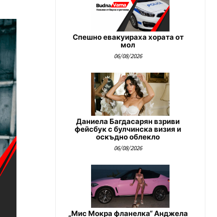
Спешно евакуираха хората от
мол
06/08/2026
Даниела Багдасарян взриви
фейсбук с булчинска визия и
оскъдно облекло
06/08/2026
„Мис Мокра фланелка“ Анджела