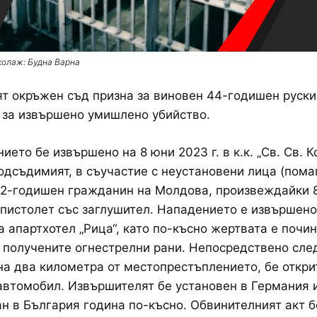
колаж: Будна Варна
т окръжен съд призна за виновен 44-годишен руски
 за извършено умишлено убийство.
ието бе извършено на 8 юни 2023 г. в к.к. „Св. Св. 
Подсъдимият, в съучастие с неустановени лица (помаг
52-годишен гражданин на Молдова, произвеждайки 
 пистолет със заглушител. Нападението е извършено
а апартхотел „Рица“, като по-късно жертвата е почи
 получените огнестрелни рани. Непосредствено сле
на два километра от местопрестъплението, бе откри
втомобил. Извършителят бе установен в Германия 
н в България година по-късно. Обвинителният акт б