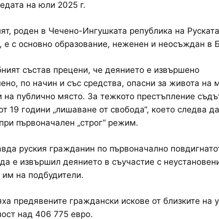
редата на юли 2025 г.
т, роден в Чечено-Ингушката република на Рускат
 е с основно образование, неженен и неосъждан в 
ният състав прецени, че деянието е извършено
но, по начин и със средства, опасни за живота на 
и на публично място. За тежкото престъпление съд
от 19 години „лишаване от свобода“, което следва д
при първоначален „строг“ режим.
вда руския гражданин по първоначално повдигнато
да е извършил деянието в съучастие с неустановен
 им на подбудители.
ха предявените граждански искове от близките на у
ост над 406 775 евро.