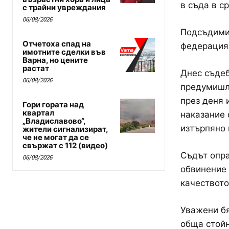
в съда в с
с трайни увреждания
06/08/2026
Подсъдимия
Отчетоха спад на
федерация,
имотните сделки във
Варна, но цените
растат
Днес съдеб
06/08/2026
предумишле
през деня 
Гори гората над
квартал
наказание 
„Владиславово“,
изтърпяно 
жители сигнализират,
че не могат да се
свържат с 112 (видео)
Съдът опра
06/08/2026
обвинение 
качеството
Уважени бя
обща стойн