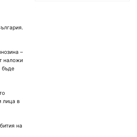
а
България.
мнозина –
ът наложи
а бъде
то
и лица в
бития на