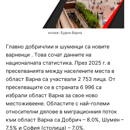
колаж: Будна Варна
Главно добричлии и шуменци са новите
варненци . Това сочат данните на
националната статистика. През 2025 г. в
преселванията между населените места в
област Варна са участвали 2 753 лица. От
преселващите се в страната 6 996 са
избрали област Варна за свое ново
местоживеене. Областите с най-големи
относителни дялове в миграционния поток
към област Варна са Добрич – 8.0%, Шумен –
7.5% и София (столица) – 7.0%.