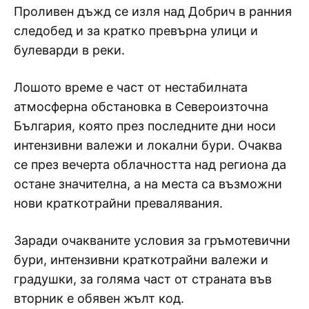
Проливен дъжд се изля над Добрич в ранния
следобед и за кратко превърна улици и
булеварди в реки.
Лошото време е част от нестабилната
атмосферна обстановка в Североизточна
България, която през последните дни носи
интензивни валежи и локални бури. Очаква
се през вечерта облачността над региона да
остане значителна, а на места са възможни
нови краткотрайни превалявания.
Заради очакваните условия за гръмотевични
бури, интензивни краткотрайни валежи и
градушки, за голяма част от страната във
вторник е обявен жълт код.