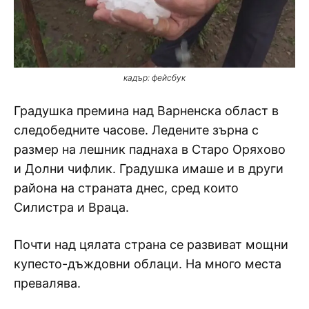
кадър: фейсбук
Градушка премина над Варненска област в
следобедните часове. Ледените зърна с
размер на лешник паднаха в Старо Оряхово
и Долни чифлик. Градушка имаше и в други
района на страната днес, сред които
Силистра и Враца.
Почти над цялата страна се развиват мощни
купесто-дъждовни облаци. На много места
превалява.