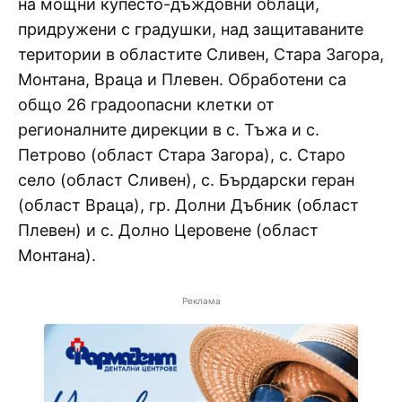
на мощни купесто-дъждовни облаци,
придружени с градушки, над защитаваните
територии в областите Сливен, Стара Загора,
Монтана, Враца и Плевен. Обработени са
общо 26 градоопасни клетки от
регионалните дирекции в с. Тъжа и с.
Петрово (област Стара Загора), с. Старо
село (област Сливен), с. Бърдарски геран
(област Враца), гр. Долни Дъбник (област
Плевен) и с. Долно Церовене (област
Монтана).
Реклама