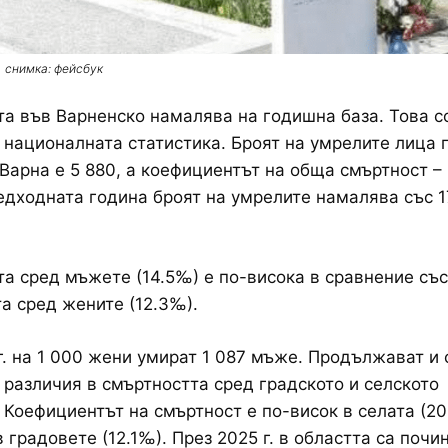
снимка: фейсбук
а във Варненско намалява на годишна база. Това с
 националната статистика. Броят на умрелите лица 
т Варна е 5 880, а коефициентът на обща смъртност –
дходната година броят на умрелите намалява със 17
а сред мъжете (14.5‰) е по-висока в сравнение със
а сред жените (12.3‰).
г. на 1 000 жени умират 1 087 мъже. Продължават и 
 различия в смъртността сред градското и селското
 Коефициентът на смъртност е по-висок в селата (20
в градовете (12.1‰). През 2025 г. в областта са почи