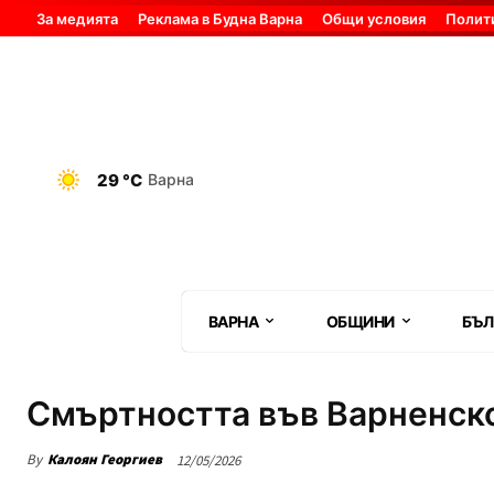
За медията
Реклама в Будна Варна
Общи условия
Полит
29 °C
Варна
ВАРНА
ОБЩИНИ
БЪЛ
Смъртността във Варненско
By
Калоян Георгиев
12/05/2026