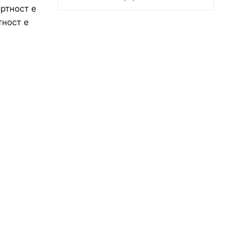
ртност е
тност е