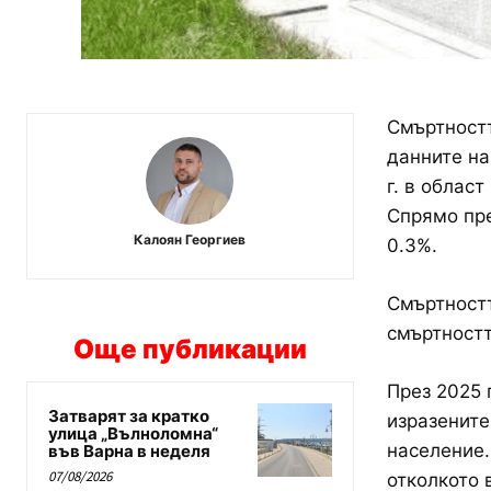
Смъртностт
данните на
г. в облас
Спрямо пре
Калоян Георгиев
0.3%.
Смъртностт
смъртностт
Още публикации
През 2025 
Затварят за кратко
изразените
улица „Вълноломна“
население.
във Варна в неделя
07/08/2026
отколкото 