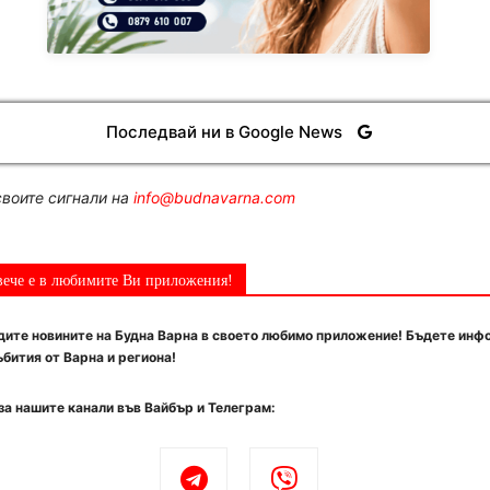
Последвай ни в Google News
воите сигнали на
info@budnavarna.com
вече е в любимите Ви приложения!
ите новините на Будна Варна в своето любимо приложение! Бъдете инф
бития от Варна и региона!
за нашите канали във Вайбър и Телеграм: