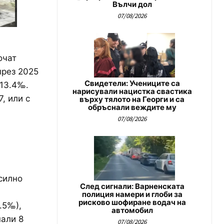
Вълчи дол
07/08/2026
очат
през 2025
Свидетели: Учениците са
 13.4‰.
нарисували нацистка свастика
, или с
върху тялото на Георги и са
обръснали веждите му
07/08/2026
силно
След сигнали: Варненската
полиция намери и глоби за
рисково шофиране водач на
.5‰),
автомобил
нали 8
07/08/2026