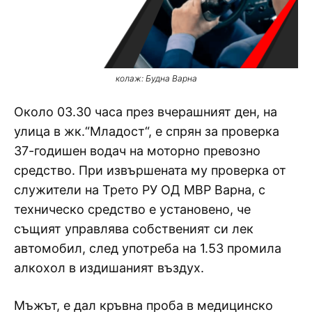
колаж: Будна Варна
Около 03.30 часа през вчерашният ден, на
улица в жк.“Младост“, е спрян за проверка
37-годишен водач на моторно превозно
средство. При извършената му проверка от
служители на Трето РУ ОД МВР Варна, с
техническо средство е установено, че
същият управлява собственият си лек
автомобил, след употреба на 1.53 промила
алкохол в издишаният въздух.
Мъжът, е дал кръвна проба в медицинско