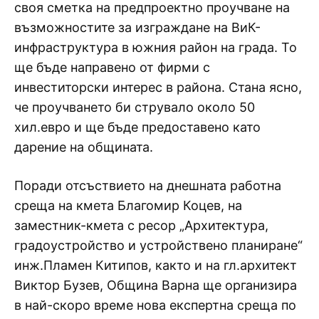
своя сметка на предпроектно проучване на
възможностите за изграждане на ВиК-
инфраструктура в южния район на града. То
ще бъде направено от фирми с
инвеститорски интерес в района. Стана ясно,
че проучването би струвало около 50
хил.евро и ще бъде предоставено като
дарение на общината.
Поради отсъствието на днешната работна
среща на кмета Благомир Коцев, на
заместник-кмета с ресор „Архитектура,
градоустройство и устройствено планиране“
инж.Пламен Китипов, както и на гл.архитект
Виктор Бузев, Община Варна ще организира
в най-скоро време нова експертна среща по