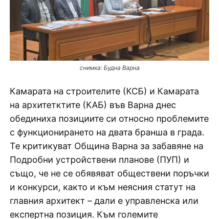
снимка: Будна Варна
Камарата на строителите (КСБ) и Камарата
на архитетктите (КАБ) във Варна днес
обединиха позициите си относно проблемите
с функционирането на двата бранша в града.
Те критикуват Община Варна за забавяне на
Подробни устройствени планове (ПУП) и
също, че не се обявяват обществени поръчки
и конкурси, както и към неясния статут на
главния архитект – дали е управленска или
експертна позиция. Към големите