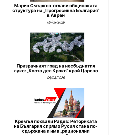
Марио Смърков оглави общинската
структура на „Прогресивна България“
в Аврен
09/08/2026
Призрачният град на несбъднатия
лукс: „Коста дел Кроко“ край Царево
09/08/2026
Кремъл похвали Радев: Реториката
на България спрямо Русия стана по-
сдържана и има „рационални