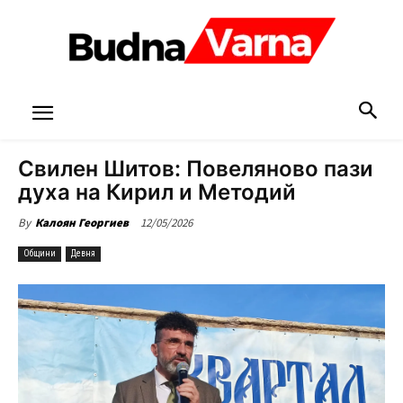
Свилен Шитов: Повеляново пази
духа на Кирил и Методий
12/05/2026
By
Калоян Георгиев
Общини
Девня