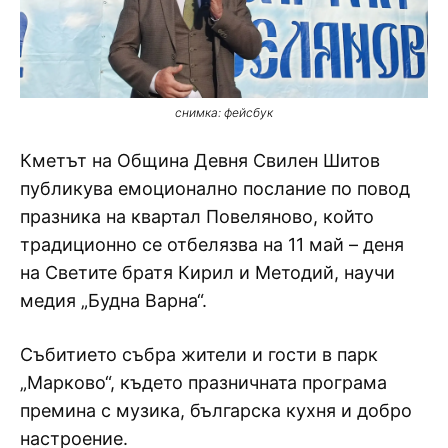
снимка: фейсбук
Кметът на Община Девня Свилен Шитов
публикува емоционално послание по повод
празника на квартал Повеляново, който
традиционно се отбелязва на 11 май – деня
на Светите братя Кирил и Методий, научи
медия „Будна Варна“.
Събитието събра жители и гости в парк
„Марково“, където празничната програма
премина с музика, българска кухня и добро
настроение.