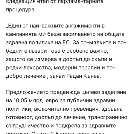
следващия етап от парламентарната
процедура.
„Един от най-важните ангажименти в
кампанията ми беше засилването на общата
здравна политика на ЕС. За по-малките и по-
бедните пазари това е особено важно,
защото се измерва в достъп до скъпи и
редки лекарства, модерни терапии и по-
добро лечение“, заяви Радан Кънев.
Предложението предвижда целево заделяне
на 10,05 млрд. евро за публични здравни
политики, включително превенция, здравна
готовност, достъп до лечение, трансгранично
сътрудничество и подкрепа за здравните
системи. От тях 2,5 млрд. евро са за