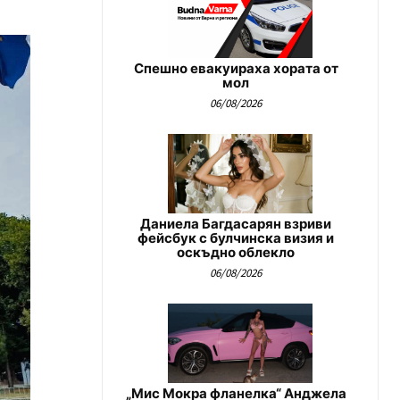
Спешно евакуираха хората от
мол
06/08/2026
Даниела Багдасарян взриви
фейсбук с булчинска визия и
оскъдно облекло
06/08/2026
„Мис Мокра фланелка“ Анджела