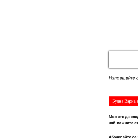
Изпращайте с
Будна Варна 
Можете да след
най-важните съ
Абонирайте се 