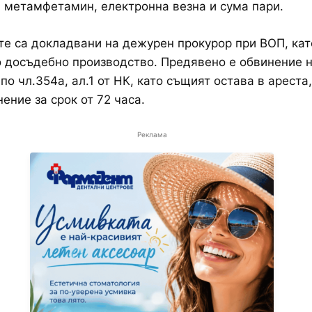
 метамфетамин, електронна везна и сума пари.
е са докладвани на дежурен прокурор при ВОП, кат
 досъдебно производство. Предявено е обвинение 
по чл.354а, ал.1 от НК, като същият остава в ареста
ение за срок от 72 часа.
Реклама