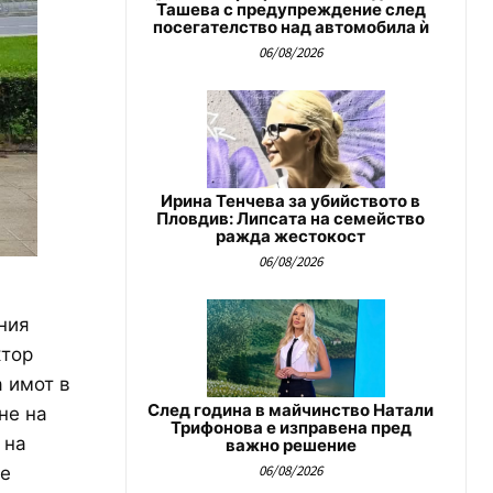
Ташева с предупреждение след
посегателство над автомобила ѝ
06/08/2026
Ирина Тенчева за убийството в
Пловдив: Липсата на семейство
ражда жестокост
06/08/2026
ния
ктор
 имот в
След година в майчинство Натали
не на
Трифонова е изправена пред
 на
важно решение
06/08/2026
ие