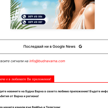
Последвай ни в Google News
воите сигнали на
info@budnavarna.com
вече е в любимите Ви приложения!
ите новините на Будна Варна в своето любимо приложение! Бъдете инф
бития от Варна и региона!
за нашите канали във Вайбър и Телеграм: