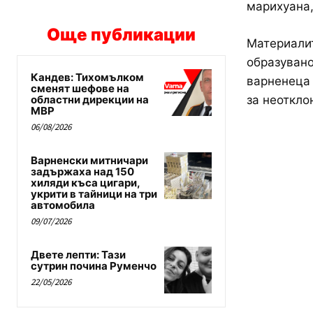
марихуана,
Още публикации
Материалит
образувано
Кандев: Тихомълком
варненеца 
сменят шефове на
областни дирекции на
за неотклон
МВР
06/08/2026
Варненски митничари
задържаха над 150
хиляди къса цигари,
укрити в тайници на три
автомобила
09/07/2026
Двете лепти: Тази
сутрин почина Руменчо
22/05/2026