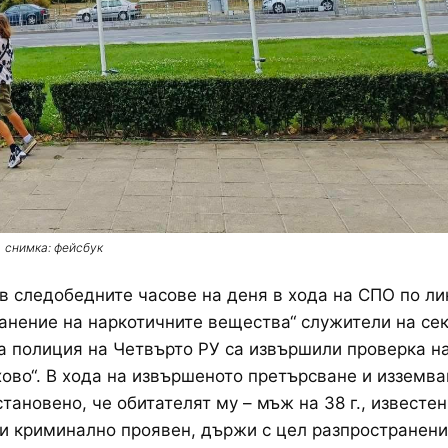
снимка: фейсбук
в следобедните часове на деня в хода на СПО по ли
анение на наркотичните вещества“ служители на се
 полиция на Четвърто РУ са извършили проверка на
хово“. В хода на извършеното претърсване и изземва
становено, че обитателят му – мъж на 38 г., известен
и криминално проявен, държи с цел разпространен