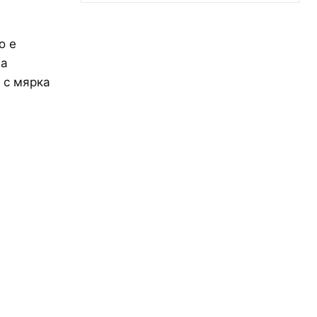
о е
на
, с мярка