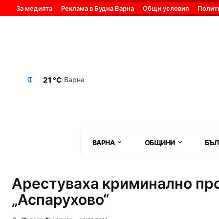
За медията
Реклама в Будна Варна
Общи условия
Полит
21 °C
Варна
ВАРНА
ОБЩИНИ
БЪЛ
Арестуваха криминално про
„Аспарухово“