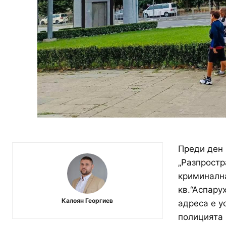
Преди ден 
„Разпростр
криминална
кв.“Аспару
Калоян Георгиев
адреса е у
полицията 