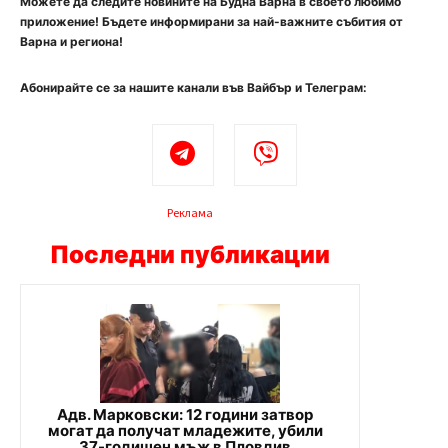
Можете да следите новините на Будна Варна в своето любимо
приложение! Бъдете информирани за най-важните събития от
Варна и региона!
Абонирайте се за нашите канали във Вайбър и Телеграм:
Реклама
Последни публикации
Адв. Марковски: 12 години затвор
могат да получат младежите, убили
37-годишен мъж в Пловдив