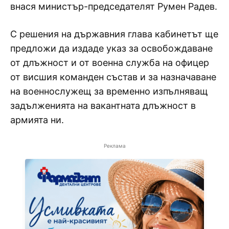
внася министър-председателят Румен Радев.
С решения на държавния глава кабинетът ще
предложи да издаде указ за освобождаване
от длъжност и от военна служба на офицер
от висшия команден състав и за назначаване
на военнослужещ за временно изпълняващ
задълженията на вакантната длъжност в
армията ни.
Реклама