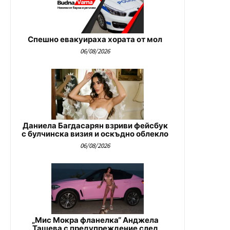
Спешно евакуираха хората от мол
06/08/2026
Даниела Багдасарян взриви фейсбук
с булчинска визия и оскъдно облекло
06/08/2026
„Мис Мокра фланелка“ Анджела
Ташева с предупреждение след