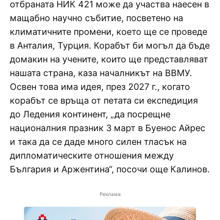
отбраната НИК 421 може да участва наесен в
мащабно научно събитие, посветено на
климатичните промени, което ще се проведе
в Анталия, Турция. Корабът би могъл да бъде
домакин на учените, които ще представляват
нашата страна, каза началникът на ВВМУ.
Освен това има идея, през 2027 г., когато
корабът се връща от петата си експедиция
до Ледения континент, „да посрещне
националния празник 3 март в Буенос Айрес
и така да се даде много силен тласък на
дипломатическите отношения между
България и Аржентина“, посочи още Калинов.
Реклама