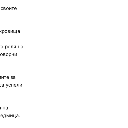
 своите
ъкровища
а роля на
говорни
лите за
са успели
а на
седмица.