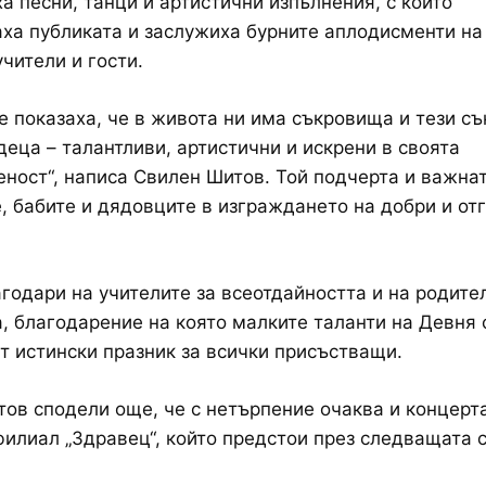
а песни, танци и артистични изпълнения, с които
ха публиката и заслужиха бурните аплодисменти на
учители и гости.
е показаха, че в живота ни има съкровища и тези с
деца – талантливи, артистични и искрени в своята
ност“, написа Свилен Шитов. Той подчерта и важнат
, бабите и дядовците в изграждането на добри и от
годари на учителите за всеотдайността и на родите
, благодарение на която малките таланти на Девня 
т истински празник за всички присъстващи.
ов сподели още, че с нетърпение очаква и концерт
филиал „Здравец“, който предстои през следващата 