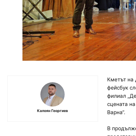
Кметът на
фейсбук сл
филиал „Де
сцената на
Калоян Георгиев
Варна“.
В продълже