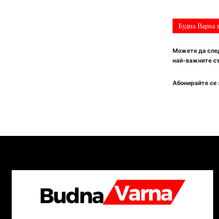
Будна Варна 
Можете да след
най-важните съ
Абонирайте се 