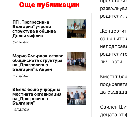
представих
Още публикации
развълнува
родители, 
ПП „Прогресивна
България“ учреди
„Концертит
структура в община
Долни чифлик
са нашите 
09/08/2026
неподправе
родителите
Марио Смърков оглави
общинската структура
личности.
на „Прогресивна
България“ в Аврен
09/08/2026
Кметът бла
подкрепата
В Бяла беше учредена
да създада
местната организация
на „Прогресивна
България“
Свилен Шит
09/08/2026
децата от 