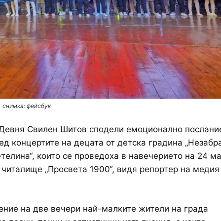
снимка: фейсбук
 Девня Свилен Шитов сподели емоционално послани
ед концертите на децата от детска градина „Незабра
телина“, които се проведоха в навечерието на 24 ма
 читалище „Просвета 1900“, видя репортер на медия
ние на две вечери най-малките жители на града