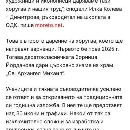
художници и иконописци даряваме тази
хоругва и нашия труд“, сподели Илка Колева
– Димитрова, ръководител на школата в
ОДК, пише
moreto.net
.
Това е второто дарение на хоругва, което ще
направят варненци. Първото бе през 2025 г.
Тогава десетокласничката Зорница
Йорданова дари църковно знаме на храм
„Св. Архангел Михаил“.
Учениците и тяхната ръководителка усилено
се готвят и за откриването на традиционната
си годишна изложба. В нея те ще представят
над 30 икони и графики. Някои от тях са
изключително сложни за изработка и
трудоемки, стана ясно от думите на