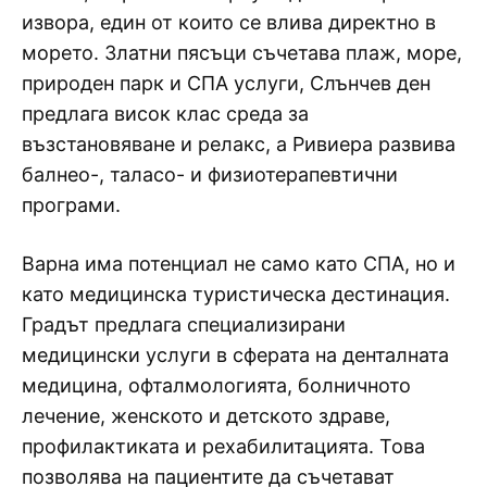
извора, един от които се влива директно в
морето. Златни пясъци съчетава плаж, море,
природен парк и СПА услуги, Слънчев ден
предлага висок клас среда за
възстановяване и релакс, а Ривиера развива
балнео-, таласо- и физиотерапевтични
програми.
Варна има потенциал не само като СПА, но и
като медицинска туристическа дестинация.
Градът предлага специализирани
медицински услуги в сферата на денталната
медицина, офталмологията, болничното
лечение, женското и детското здраве,
профилактиката и рехабилитацията. Това
позволява на пациентите да съчетават