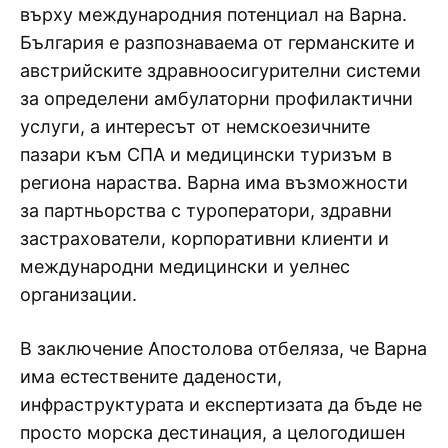
върху международния потенциал на Варна.
България е разпознаваема от германските и
австрийските здравноосигурителни системи
за определени амбулаторни профилактични
услуги, а интересът от немскоезичните
пазари към СПА и медицински туризъм в
региона нараства. Варна има възможности
за партньорства с туроператори, здравни
застрахователи, корпоративни клиенти и
международни медицински и уелнес
организации.
В заключение Апостолова отбеляза, че Варна
има естествените дадености,
инфраструктурата и експертизата да бъде не
просто морска дестинация, а целогодишен