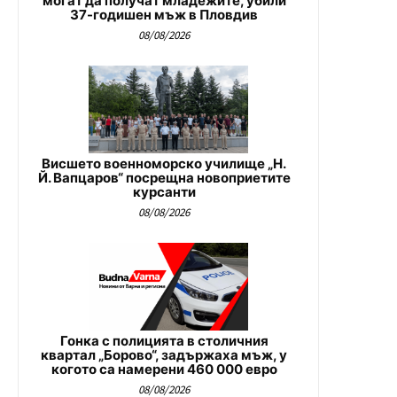
могат да получат младежите, убили
37-годишен мъж в Пловдив
08/08/2026
Висшето военноморско училище „Н.
Й. Вапцаров“ посрещна новоприетите
курсанти
08/08/2026
Гонка с полицията в столичния
квартал „Борово“, задържаха мъж, у
когото са намерени 460 000 евро
08/08/2026