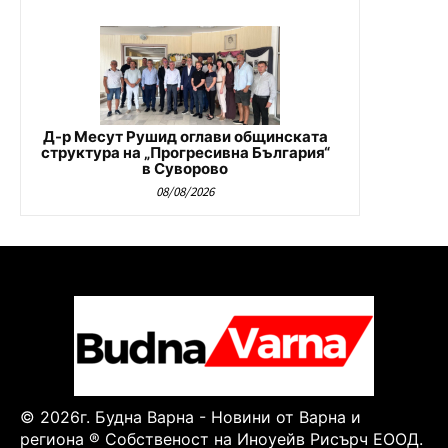
Д-р Месут Рушид оглави общинската
структура на „Прогресивна България“
в Суворово
08/08/2026
© 2026г. Будна Варна - Новини от Варна и
региона ® Собственост на Иноуейв Рисърч ЕООД.