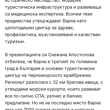
историческо наследство, модерна
туристическа инфраструктура и развиваща
се медицинска експертиза. Всички тези
предимства утвърждават Варна като
целогодишен център за здраве,
профилактика, възстановяване и качествен
туризъм.
В презентацията си Снежана Апостолова
отбеляза, че Варна е третият по големина
град в България и основен туристически
център на Черноморското крайбрежие.
Регионът разполага с 32 км брегова ивица, с
утвърдени морски курорти, които развиват
все по-силно СПА, уелнес и балнео
предлагане. Но не на последно място Варна
има над 7000 години история и културно