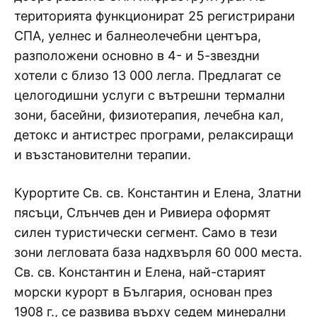
територията функционират 25 регистрирани
СПА, уелнес и балнеолечебни центъра,
разположени основно в 4- и 5-звездни
хотели с близо 13 000 легла. Предлагат се
целогодишни услуги с вътрешни термални
зони, басейни, физиотерапия, лечебна кал,
детокс и антистрес програми, релаксиращи
и възстановителни терапии.
Курортите Св. св. Константин и Елена, Златни
пясъци, Слънчев ден и Ривиера оформят
силен туристически сегмент. Само в тези
зони легловата база надхвърля 60 000 места.
Св. св. Константин и Елена, най-старият
морски курорт в България, основан през
1908 г., се развива върху седем минерални