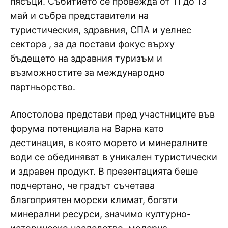
пясъци. Събитието се провежда от 11 до 13
май и събра представители на
туристическия, здравния, СПА и уелнес
сектора , за да постави фокус върху
бъдещето на здравния туризъм и
възможностите за международно
партньорство.
Апостолова представи пред участниците във
форума потенциала на Варна като
дестинация, в която морето и минералните
води се обединяват в уникален туристически
и здравен продукт. В презентацията беше
подчертано, че градът съчетава
благоприятен морски климат, богати
минерални ресурси, значимо културно-