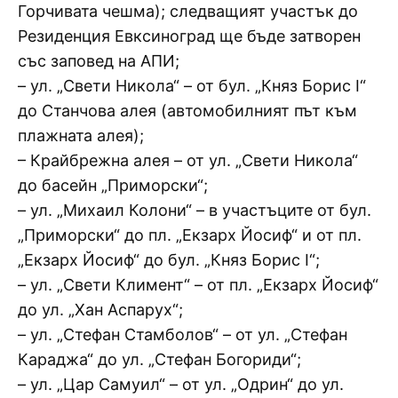
Горчивата чешма); следващият участък до
Резиденция Евксиноград ще бъде затворен
със заповед на АПИ;
– ул. „Свети Никола“ – от бул. „Княз Борис I“
до Станчова алея (автомобилният път към
плажната алея);
– Крайбрежна алея – от ул. „Свети Никола“
до басейн „Приморски“;
– ул. „Михаил Колони“ – в участъците от бул.
„Приморски“ до пл. „Екзарх Йосиф“ и от пл.
„Екзарх Йосиф“ до бул. „Княз Борис I“;
– ул. „Свети Климент“ – от пл. „Екзарх Йосиф“
до ул. „Хан Аспарух“;
– ул. „Стефан Стамболов“ – от ул. „Стефан
Караджа“ до ул. „Стефан Богориди“;
– ул. „Цар Самуил“ – от ул. „Одрин“ до ул.