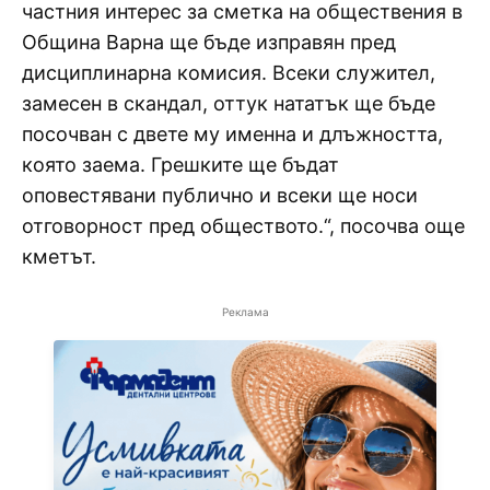
частния интерес за сметка на обществения в
Община Варна ще бъде изправян пред
дисциплинарна комисия. Всеки служител,
замесен в скандал, оттук нататък ще бъде
посочван с двете му именна и длъжността,
която заема. Грешките ще бъдат
оповестявани публично и всеки ще носи
отговорност пред обществото.“, посочва още
кметът.
Реклама