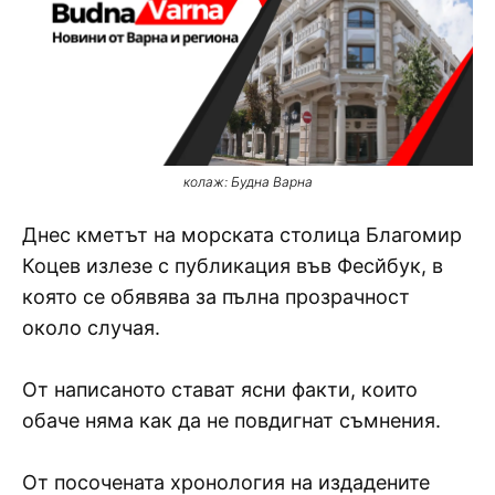
колаж: Будна Варна
Днес кметът на морската столица Благомир
Коцев излезе с публикация във Фесйбук, в
която се обявява за пълна прозрачност
около случая.
От написаното стават ясни факти, които
обаче няма как да не повдигнат съмнения.
От посочената хронология на издадените