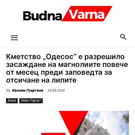
Кметство „Одесос“ е разрешило
засаждане на магнолиите повече
от месец преди заповедта за
отсичане на липите
14/05/2026
By
Калоян Георгиев
Варна
Район "Одесос"