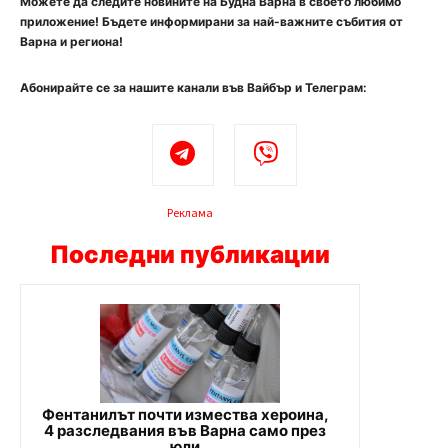
Можете да следите новините на Будна Варна в своето любимо
приложение! Бъдете информирани за най-важните събития от
Варна и региона!
Абонирайте се за нашите канали във Вайбър и Телеграм:
Реклама
Последни публикации
Фентанилът почти измества хероина,
4 разследвания във Варна само през
юли