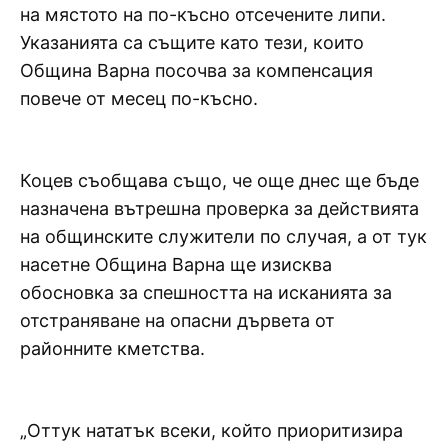
на мястото на по-късно отсечените липи.
Указанията са същите като тези, които
Община Варна посочва за компенсация
повече от месец по-късно.
Коцев съобщава също, че още днес ще бъде
назначена вътрешна проверка за действията
на общинските служители по случая, а от тук
насетне Община Варна ще изисква
обосновка за спешността на исканията за
отстраняване на опасни дървета от
районните кметства.
„Оттук нататък всеки, който приоритизира