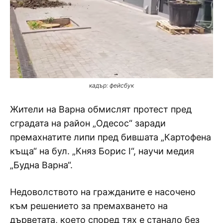
кадър: фейсбук
Жители на Варна обмислят протест пред
сградата на район „Одесос“ заради
премахнатите липи пред бившата „Картофена
къща“ на бул. „Княз Борис I“, научи медия
„Будна Варна“.
Недоволството на гражданите е насочено
към решението за премахването на
дърветата, което според тях е станало без