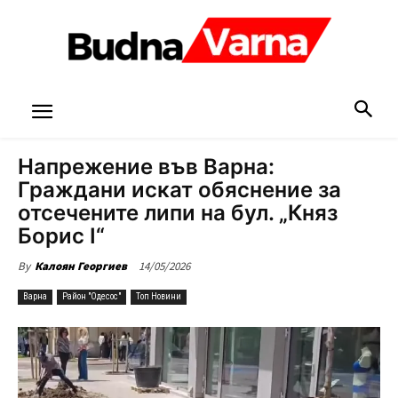
Напрежение във Варна:
Граждани искат обяснение за
отсечените липи на бул. „Княз
Борис I“
14/05/2026
By
Калоян Георгиев
Варна
Район "Одесос"
Топ Новини