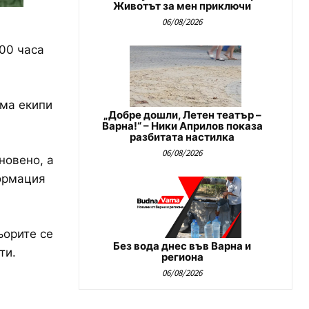
Животът за мен приключи
06/08/2026
00 часа
има екипи
„Добре дошли, Летен театър –
Варна!“ – Ники Априлов показа
разбитата настилка
06/08/2026
новено, а
формация
ьорите се
Без вода днес във Варна и
ти.
региона
06/08/2026