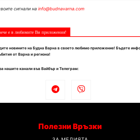
воите сигнали на
info@budnavarna.com
вече е в любимите Ви приложения!
ите новините на Будна Варна в своето любимо приложение! Бъдете инф
бития от Варна и региона!
за нашите канали във Вайбър и Телеграм:
Полезни Връзки
ЗА МЕДИЯТА