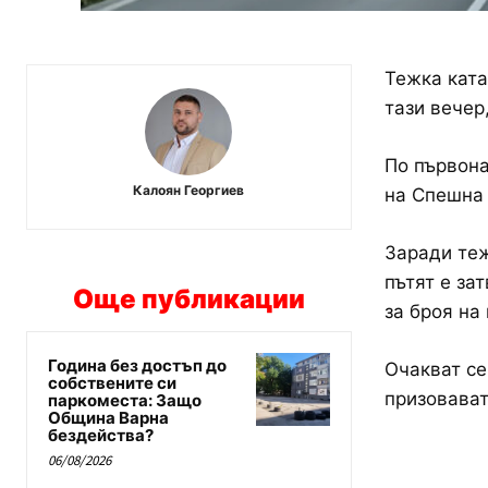
Тежка ката
тази вечер
По първона
Калоян Георгиев
на Спешна
Заради теж
пътят е за
Още публикации
за броя на
Година без достъп до
Очакват се
собствените си
призовават
паркоместа: Защо
Община Варна
бездейства?
06/08/2026