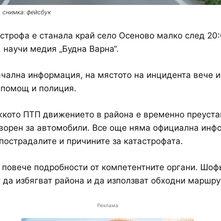
снимка: фейсбук
строфа е станала край село Осеново малко след 20:
, научи медия „Будна Варна“.
чална информация, на мястото на инцидента вече 
 помощ и полиция.
кото ПТП движението в района е временно преуста
творен за автомобили. Все още няма официална ин
 пострадалите и причините за катастрофата.
 повече подробности от компетентните органи. Шоф
 да избягват района и да използват обходни маршру
Реклама