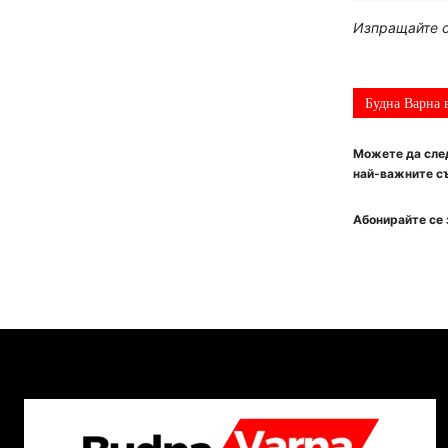
Изпращайте с
Будна Варна 
Можете да след
най-важните съ
Абонирайте се 