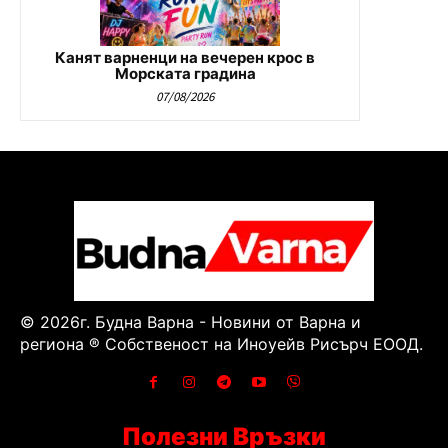
Канят варненци на вечерен крос в
Морската градина
07/08/2026
© 2026г. Будна Варна - Новини от Варна и
региона ® Собственост на Иноуейв Рисърч ЕООД.
Полезни Връзки