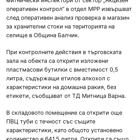
митнически инспектори от сектор „Акцизен
оперативен контрол“ в отдел МРР извършват
след оперативен анализ проверка в магазин
за хранителни стоки на територията на
селище в Община Балчик.
При контролните действия в търговската
зала на обекта са открити изложени
пластмасови бутилки с вместимост 0,5
литра, съдържащи етилов алкохол с
характеристики на домашна ракия, без
етикети, съобщават от ТД Митница Варна.
В складовото помещение са открити още
ПВЦ туби с течност със същите
характеристики, като общото установено
количество е 641,5 литра. Открити са също