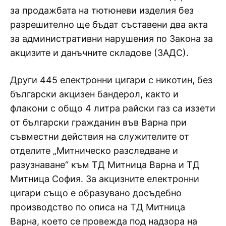
за продажбата на тютюневи изделия без
разрешително ще бъдат съставени два акта
за административни нарушения по Закона за
акцизите и данъчните складове (ЗАДС).
Други 445 електронни цигари с никотин, без
български акцизен бандерол, както и
флакони с общо 4 литра райски газ са иззети
от български гражданин във Варна при
съвместни действия на служителите от
отделите „Митническо разследване и
разузнаване“ към ТД Митница Варна и ТД
Митница София. За акцизните електронни
цигари също е образувано досъдебно
производство по описа на ТД Митница
Варна, което се провежда под надзора на