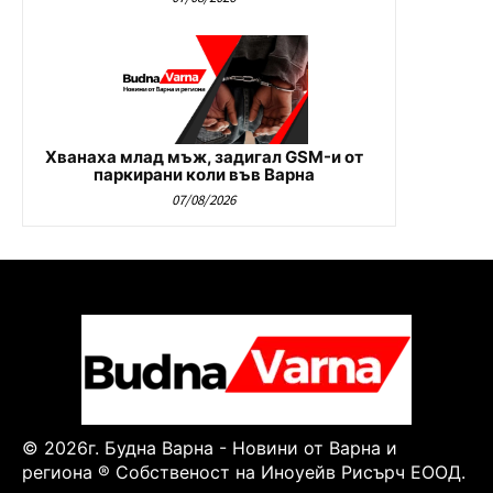
Хванаха млад мъж, задигал GSM-и от
паркирани коли във Варна
07/08/2026
© 2026г. Будна Варна - Новини от Варна и
региона ® Собственост на Иноуейв Рисърч ЕООД.