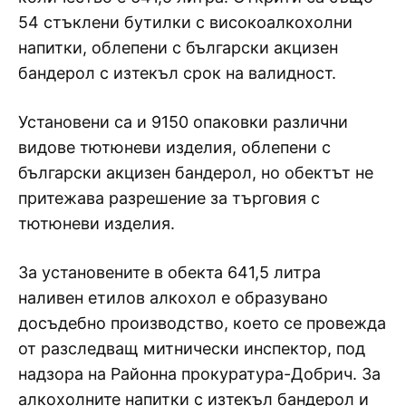
54 стъклени бутилки с високоалкохолни
напитки, облепени с български акцизен
бандерол с изтекъл срок на валидност.
Установени са и 9150 опаковки различни
видове тютюневи изделия, облепени с
български акцизен бандерол, но обектът не
притежава разрешение за търговия с
тютюневи изделия.
За установените в обекта 641,5 литра
наливен етилов алкохол е образувано
досъдебно производство, което се провежда
от разследващ митнически инспектор, под
надзора на Районна прокуратура-Добрич. За
алкохолните напитки с изтекъл бандерол и