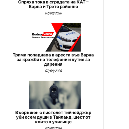
Спряха тока в сградата на КАТ –
Варна и Трето районно
07/08/2026
Трима попаднаха в ареста във Варна
за кражби на телефони и кутия за
дарения
07/08/2026
Въоръжен с пистолет тийнейджър
уби осем души в Тайланд, шест от
които в училище
07/08/2026