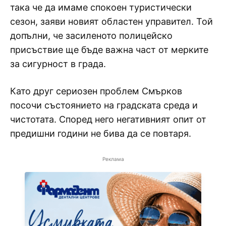
така че да имаме спокоен туристически
сезон, заяви новият областен управител. Той
допълни, че засиленото полицейско
присъствие ще бъде важна част от мерките
за сигурност в града.
Като друг сериозен проблем Смърков
посочи състоянието на градската среда и
чистотата. Според него негативният опит от
предишни години не бива да се повтаря.
Реклама