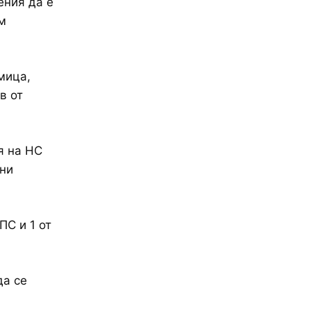
ения да е
м
мица,
в от
я на НС
вни
ПС и 1 от
да се