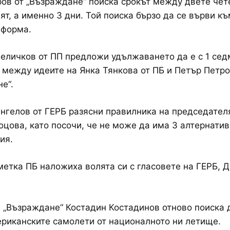
ов от „Възраждане“ поиска срокът между двете чет
т, а именно 3 дни. Той поиска бързо да се върви къ
еформа.
еличков от ПП предложи удължаването да е с 1 сед
между идеите на Янка Тянкова от ПБ и Петър Петро
е“.
нгелов от ГЕРБ разясни правилника на председател
цова, като посочи, че не може да има 3 алтернати
ия.
метка ПБ наложиха волята си с гласовете на ГЕРБ, Д
 „Възраждане“ Костадин Костадинов отново поиска 
риканските самолети от националното ни летище.