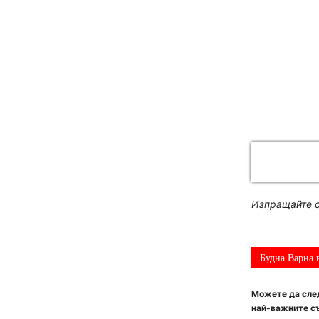
Изпращайте с
Будна Варна 
Можете да след
най-важните съ