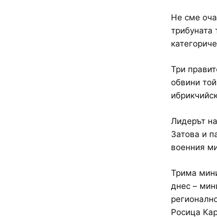
Не сме оча
трибуната 
категориче
Три правит
обвини той
ибрикчийск
Лидерът на
Затова и п
военния ми
Трима мини
днес – мин
регионално
Росица Кар