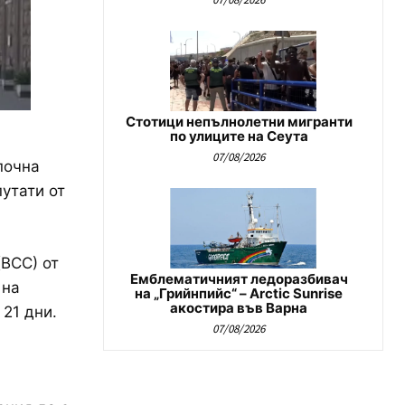
Стотици непълнолетни мигранти
по улиците на Сеута
07/08/2026
почна
утати от
ВСС) от
Емблематичният ледоразбивач
 на
на „Грийнпийс“ – Arctic Sunrise
акостира във Варна
21 дни.
07/08/2026