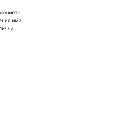
ежението
ания има
лични