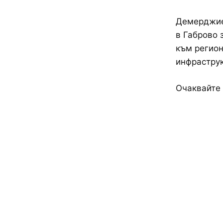
Демерджие
в Габрово 
към регион
инфраструк
Очаквайте 