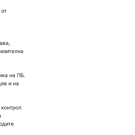
 от
ава,
низителна
ика на ПБ.
ев и на
 контрол
а
одите