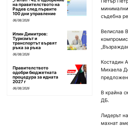
Петър Петр
на правителството на
минималния
Радев след първите
100 дни управление
съдебна р
06/08/2026
Велислав В
Илин Димитров:
Туризмът и
компромис 
транспортът вървят
„Възраждан
ръка за ръка
06/08/2026
Костадин А
Правителството
Михаела До
одобри бюджетната
процедура за идната
предложен
2027 г
06/08/2026
В крайна с
ДБ.
Лидерът на
махнат аме