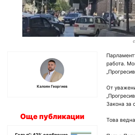
с
Парламентъ
работа. Мо
„Прогресив
Калоян Георгиев
От уважени
„Прогресив
Закона за 
Още публикации
Това ведна
„Галъп“: 42% одобрение