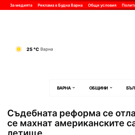
За медията
Реклама в Будна Варна
Общи условия
Полит
25 °C
Варна
ВАРНА
ОБЩИНИ
БЪЛ
Съдебната реформа се отлаг
се махнат американските с
летище