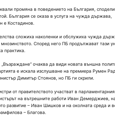
квали промяна в поведението на България, сподели
той. България се оказа в услуга на чужда държава,
н е Костадинов.
елства сложиха наколенки и обслужиха чужда държ
 мнозинството. Според него ПБ продължават тази у
а практика.
 „Възраждане“ очаква да види новата външна полит
артията е искала изслушване на премиера Румен Рад
нистър Димитър Стоянов, но ПБ ги скрили.
стри от правителството участват в парламентарния
истърът на вътрешните работи Иван Демерджиев, н
то развитие – Иван Шишков и на околната среда и в
амфилова – Благова.