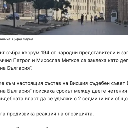
нимка: Будна Варна
т събра кворум 194 от народни представители и за
мчил Петрол и Мирослав Митков се заклеха като деп
на България“.
е към настоящия състав на Висшия съдебен съвет (
на България“ поискаха срокът между двете четения
съдебната власт да се удължи с 2 седмици или общо 
га предизвика реакция на опозицията.