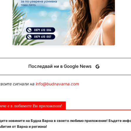
Последвай ни в Google News
воите сигнали на
info@budnavarna.com
вече е в любимите Ви приложения!
ите новините на Будна Варна в своето любимо приложение! Бъдете инф
бития от Варна и региона!