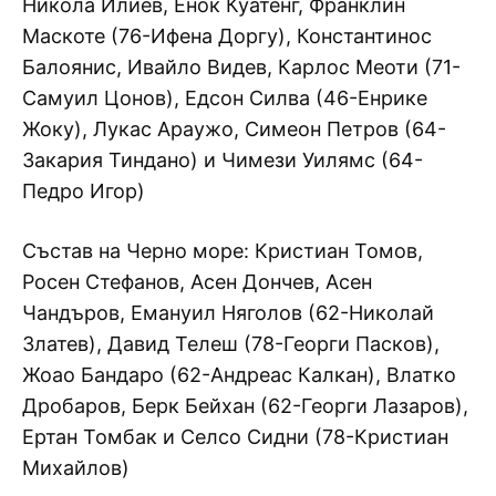
Никола Илиев, Енок Куатенг, Франклин
Маскоте (76-Ифена Доргу), Константинос
Балоянис, Ивайло Видев, Карлос Меоти (71-
Самуил Цонов), Едсон Силва (46-Енрике
Жоку), Лукас Араужо, Симеон Петров (64-
Закария Тиндано) и Чимези Уилямс (64-
Педро Игор)
Състав на Черно море: Кристиан Томов,
Росен Стефанов, Асен Дончев, Асен
Чандъров, Емануил Няголов (62-Николай
Златев), Давид Телеш (78-Георги Пасков),
Жоао Бандаро (62-Андреас Калкан), Влатко
Дробаров, Берк Бейхан (62-Георги Лазаров),
Ертан Томбак и Селсо Сидни (78-Кристиан
Михайлов)