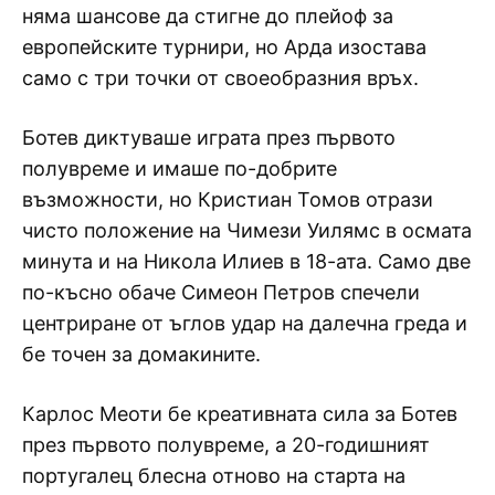
няма шансове да стигне до плейоф за
европейските турнири, но Арда изостава
само с три точки от своеобразния връх.
Ботев диктуваше играта през първото
полувреме и имаше по-добрите
възможности, но Кристиан Томов отрази
чисто положение на Чимези Уилямс в осмата
минута и на Никола Илиев в 18-ата. Само две
по-късно обаче Симеон Петров спечели
центриране от ъглов удар на далечна греда и
бе точен за домакините.
Карлос Меоти бе креативната сила за Ботев
през първото полувреме, а 20-годишният
португалец блесна отново на старта на