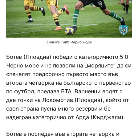
снимка: ПФК Черно море
Ботев (Пловдив) победи с категоричното 5:0
Черно море и не позволи на „моряците“ да си
спечелят предсрочно първото място във
втората четворка на българското първенство
по футбол, предава БТА. Варненци водят с
две точки на Локомотив (Пловдив), който от
своя страна пусна много резерви и бе
надигран категорично от Арда (Кърджали).
Ботев е последен във втората четворка и