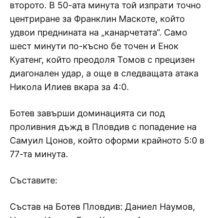
второто. В 50-ата минута той изпрати точно
центриране за Франклин Маскоте, който
удвои преднината на „канарчетата“. Само
шест минути по-късно бе точен и Енок
Куатенг, който преодоля Томов с прецизен
диагонален удар, а още в следващата атака
Никола Илиев вкара за 4:0.
Ботев завърши доминацията си под
проливния дъжд в Пловдив с попадение на
Самуил Цонов, който оформи крайното 5:0 в
77-та минута.
Съставите:
Състав на Ботев Пловдив: Даниел Наумов,