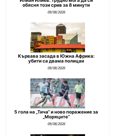
Илиан Илиев: Трудно мога да си
обясня този срив за 8 минути
09/08/2026
Кървава засада в Южна Африка:
убити са двама полицаи
09/08/2026
5 гола на „Тича“ и ново поражение за
„Моряците“
09/08/2026