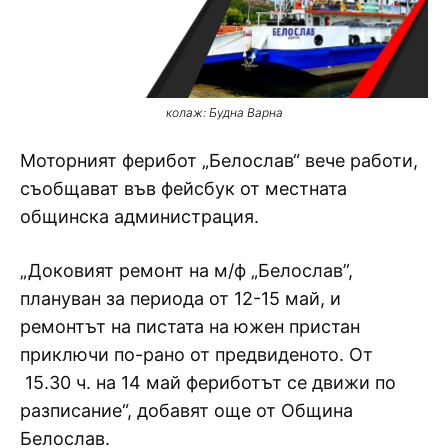
колаж: Будна Варна
Моторният ферибот „Белослав“ вече работи,
съобщават във фейсбук от местната
общинска администрация.
„Доковият ремонт на м/ф „Белослав”,
плануван за периода от 12-15 май, и
ремонтът на пистата на южен пристан
приключи по-рано от предвиденото. От
15.30 ч. на 14 май фериботът се движи по
разписание“, добавят още от Община
Белослав.