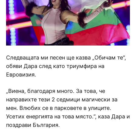
Следващата ми песен ще казва „Обичам те“,
обяви Дара след като триумфира на
Евровизия.
„Виена, благодаря много. За това, че
направихте тези 2 седмици магически за
мен. Влюбих се в парковете в улиците.
Усетих енергията на това място.“, каза Дара и
поздрави България.