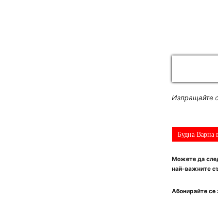
Изпращайте с
Будна Варна 
Можете да след
най-важните съ
Абонирайте се 