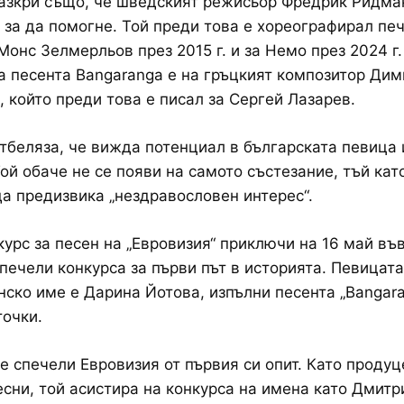
азкри също, че шведският режисьор Фредрик Ридма
 за да помогне. Той преди това е хореографирал пе
Монс Зелмерльов през 2015 г. и за Немо през 2024 г
а песента Bangaranga е на гръцкият композитор Дим
, който преди това е писал за Сергей Лазарев.
тбеляза, че вижда потенциал в българската певица 
Той обаче не се появи на самото състезание, тъй като
а предизвика „нездравословен интерес“.
курс за песен на „Евровизия“ приключи на 16 май въ
печели конкурса за първи път в историята. Певицат
нско име е Дарина Йотова, изпълни песента „Bangara
точки.
е спечели Евровизия от първия си опит. Като продуц
есни, той асистира на конкурса на имена като Дмитр