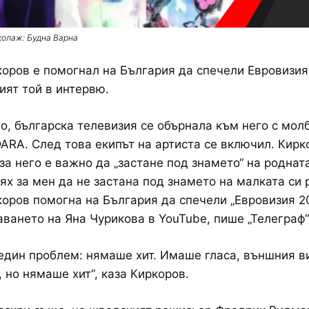
колаж: Будна Варна
оров е помогнал на България да спечели Евровизия
ият той в интервю.
о, българска телевизия се обърнала към него с мол
ARA. След това екипът на артиста се включил. Кирк
 за него е важно да „застане под знамето“ на родната
рях за мен да не застана под знамето на малката си 
оров помогна на България да спечели „Евровизия 20
аването на Яна Чурикова в YouTube, пише „Телеграф“
един проблем: нямаше хит. Имаше гласа, външния в
 но нямаше хит“, каза Киркоров.