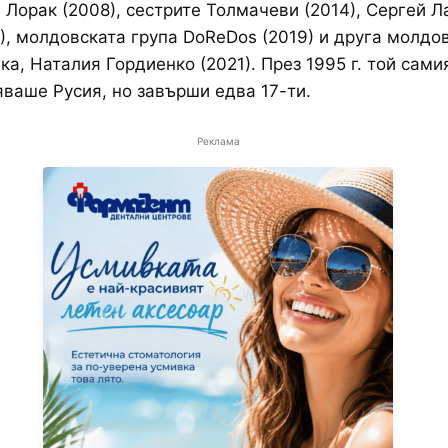
и Лорак (2008), сестрите Толмачеви (2014), Сергей Л
9), молдовската група DoReDos (2019) и друга молдо
ка, Наталия Гордиенко (2021). През 1995 г. той сами
ваше Русия, но завърши едва 17-ти.
Реклама