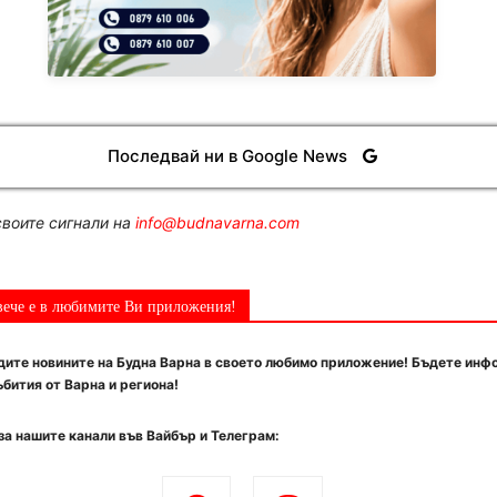
Последвай ни в Google News
воите сигнали на
info@budnavarna.com
вече е в любимите Ви приложения!
ите новините на Будна Варна в своето любимо приложение! Бъдете инф
бития от Варна и региона!
за нашите канали във Вайбър и Телеграм: