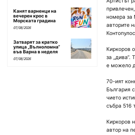
Артистът р
привлечен,
Канят варненци на
вечерен крос в
номера за 
Морската градина
авторите н
07/08/2026
Контопулос
Затварят за кратко
улица „Вълноломна“
Киркоров о
във Варна в неделя
за „дива“. 
07/08/2026
е можело д
70-ият кон
България с
чието исти
събра 516 
Киркоров н
автор на п