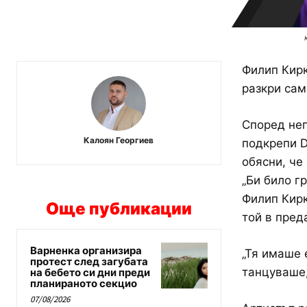
Филип Кирк
разкри сам
Според нег
Калоян Георгиев
подкрепи D
обясни, че
„Би било г
Филип Кирк
Още публикации
той в пред
Варненка организира
„Тя имаше 
протест след загубата
танцуваше,
на бебето си дни преди
планираното секцио
07/08/2026