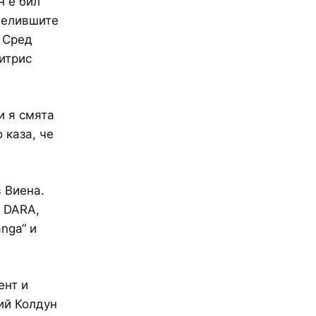
н е бил
челившите
. Сред
итрис
и я смята
 каза, че
в Виена.
а DARA,
nga“ и
ент и
ий Колдун