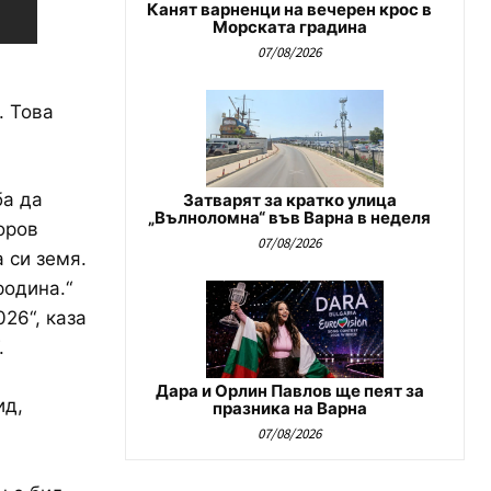
Канят варненци на вечерен крос в
Морската градина
07/08/2026
. Това
ба да
Затварят за кратко улица
„Вълноломна“ във Варна в неделя
оров
07/08/2026
 си земя.
родина.“
26“, каза
.
Дара и Орлин Павлов ще пеят за
ид,
празника на Варна
07/08/2026