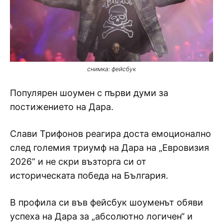
снимка: фейсбук
Популярен шоумен с първи думи за
постижението на Дара.
Слави Трифонов реагира доста емоционално
след големия триумф на Дара на „Евровизия
2026“ и не скри възторга си от
историческата победа на България.
В профила си във фейсбук шоуменът обяви
успеха на Дара за „абсолютно логичен“ и