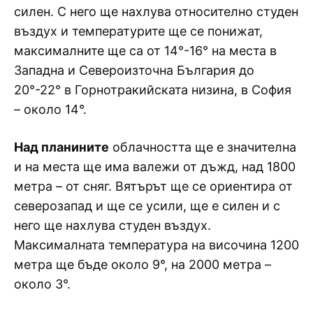
силен. С него ще нахлува относително студен
въздух и температурите ще се понижат,
максималните ще са от 14°-16° на места в
Западна и Североизточна България до
20°-22° в Горнотракийската низина, в София
– около 14°.
Над планините
облачността ще е значителна
и на места ще има валежи от дъжд, над 1800
метра – от сняг. Вятърът ще се ориентира от
северозапад и ще се усили, ще е силен и с
него ще нахлува студен въздух.
Максималната температура на височина 1200
метра ще бъде около 9°, на 2000 метра –
около 3°.