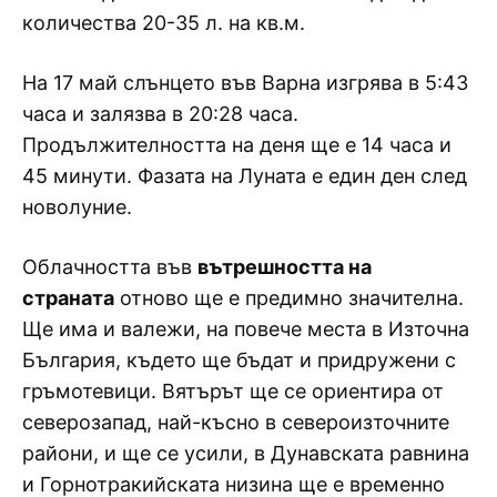
количества 20-35 л. на кв.м.
На 17 май слънцето във Варна изгрява в 5:43
часа и залязва в 20:28 часа.
Продължителността на деня ще е 14 часа и
45 минути. Фазата на Луната е един ден след
новолуние.
Облачността във
вътрешността на
страната
отново ще е предимно значителна.
Ще има и валежи, на повече места в Източна
България, където ще бъдат и придружени с
гръмотевици. Вятърът ще се ориентира от
северозапад, най-късно в североизточните
райони, и ще се усили, в Дунавската равнина
и Горнотракийската низина ще е временно