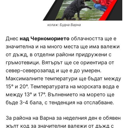
колаж: Будна Варна
Днес
над Черноморието
облачността ще е
значителна и на много места ще има валежи
от дъжд, в отделни райони придружени с
гръмотевици. Вятърът ще се ориентира от
север-северозапад и ще е до умерен.
Максималните температури ще бъдат между
15° и 20°. Температурата на морската вода е
между 13° и 17°. Вълнението на морето ще
бъде 3-4 бала, с тенденция на отслабване.
За района на Варна за неделния ден е обявен
жълт код за значителни валежи от дъжд с