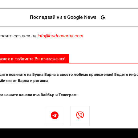
Последвай ни в Google News
воите сигнали на
info@budnavarna.com
вече е в любимите Ви приложения!
ите новините на Будна Варна в своето любимо приложение! Бъдете инф
бития от Варна и региона!
за нашите канали във Вайбър и Телеграм: