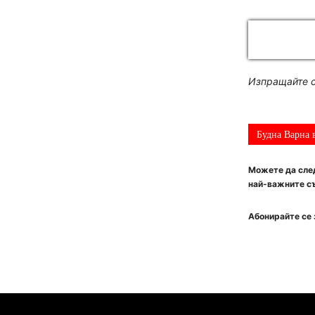
Изпращайте с
Будна Варна 
Можете да след
най-важните съ
Абонирайте се 