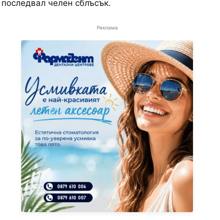
 последвал челен сблъсък.
Реклама