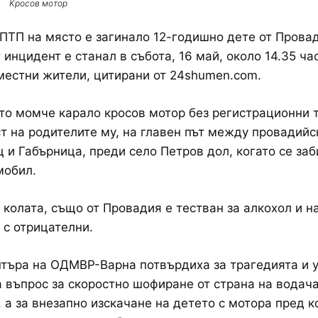
Кросов мотор
ПТП на място е загинало 12-годишно дете от Прова
 инцидент е станал в събота, 16 май, около 14.35 ча
естни жители, цитирани от 24shumen.com.
о момче карало кросов мотор без регистрационни 
т на родителите му, на главен път между провадийс
 и Габърница, преди село Петров дол, когато се за
мобил.
 колата, също от Провадия е тестван за алкохол и н
 с отрицателни.
търа на ОДМВР-Варна потвърдиха за трагедията и у
а въпрос за скоростно шофиране от страна на водача
 а за внезапно изскачане на детето с мотора пред к