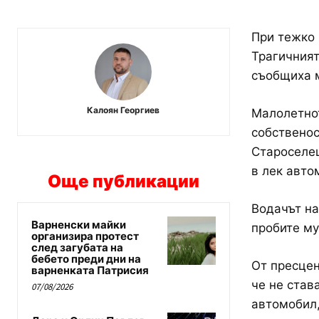
При тежко 
Трагичният
съобщиха м
Калоян Георгиев
Малолетнот
собственос
Староселец
в лек авто
Още публикации
Водачът на
Варненски майки
пробите му
организира протест
след загубата на
бебето преди дни на
От пресцен
варненката Патрисия
че не став
07/08/2026
автомобил,