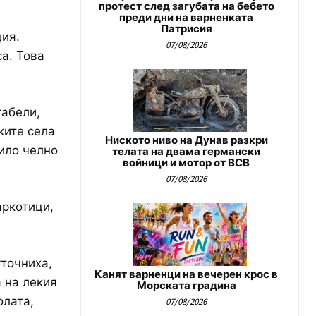
протест след загубата на бебето
преди дни на варненката
Патрисия
дия.
07/08/2026
са. Това
табели,
ките села
Ниското ниво на Дунав разкри
било челно
телата на двама германски
войници и мотор от ВСВ
07/08/2026
аркотици,
точниха,
Канят варненци на вечерен крос в
 на лекия
Морската градина
олата,
07/08/2026