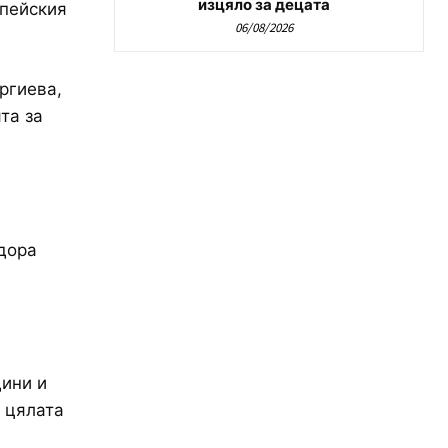
изцяло за децата
опейския
06/08/2026
ргиева,
та за
дора
дини и
и цялата