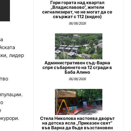
Гори гората над квартал
„Владиславово“, жители
сигнализират, че не могат да се
свържат с 112 (видео)
06/08/2026
за
йската
ки, лидер
Административен съд-Варна
спря събарянето на 12 сгради в
Баба Алино
ство
06/08/2026
ипулации.
по
е
окурори.
Стела Николова настоява дворът
на детска ясла „Приказен свят“
във Варна да бъде възстановен