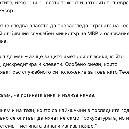
ктите, изяснени с цялата тежест и авторитет от евр
курор.
етне следва властта да преразгледа охраната на Гео
й от бившия служебен министър на МВР и основания
ие.
ся до мен – аз ще защитя името си от всеки, който
 дискредитира и клевети. Особено онези, които
яват със служебното си положение за това като Тео
вам, че истината винаги излиза наяве.
ням и на тези, които са най-шумни в последните го
вно се опитват да яхнат не само прокуратурата, но 
стема – истината винаги излиза наяве.“