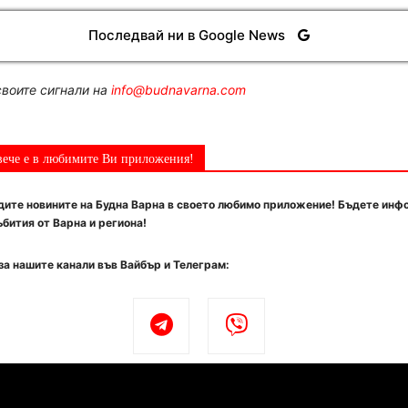
Последвай ни в Google News
воите сигнали на
info@budnavarna.com
вече е в любимите Ви приложения!
ите новините на Будна Варна в своето любимо приложение! Бъдете инф
бития от Варна и региона!
за нашите канали във Вайбър и Телеграм: