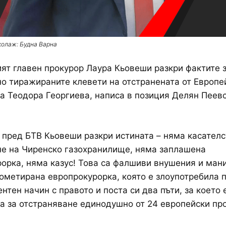
колаж: Будна Варна
ят главен прокурор Лаура Кьовеши разкри фактите 
о тиражираните клевети на отстранената от Европе
а Теодора Георгиева, написа в позиция Делян Пеевс
 пред БТВ Кьовеши разкри истината – няма касател
е на Чиренско газохранилище, няма заплашена
орка, няма казус! Това са фалшиви внушения и ман
метирана европрокурорка, която е злоупотребила 
нтен начин с правото и поста си два пъти, за което 
 за отстраняване единодушно от 24 европейски пр