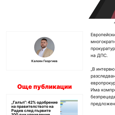
Европейски
многократн
прокуратур
на ДПС.
Калоян Георгиев
„В интервю
разследван
европрокур
Още публикации
Има компро
безпрецеде
„Галъп“: 42% одобрение
предложена
на правителството на
Радев след първите
100 дни управление