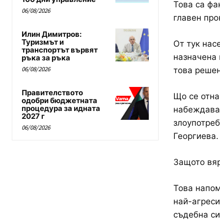
Това са фа
06/08/2026
главен про
Илин Димитров:
Туризмът и
От тук нас
транспортът вървят
назначена 
ръка за ръка
06/08/2026
това решен
Правителството
Що се отна
одобри бюджетната
процедура за идната
набеждава,
2027 г
злоупотреб
06/08/2026
Георгиева.
Защото вяр
Това напом
най-агреси
съдебна си