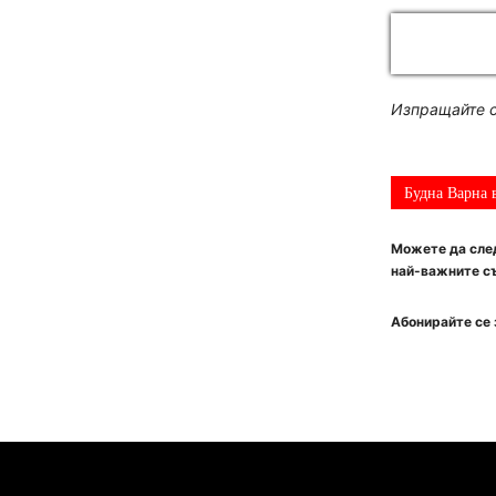
Изпращайте с
Будна Варна 
Можете да след
най-важните съ
Абонирайте се 