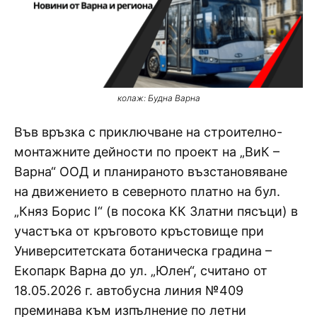
колаж: Будна Варна
Във връзка с приключване на строително-
монтажните дейности по проект на „ВиК –
Варна“ ООД и планираното възстановяване
на движението в северното платно на бул.
„Княз Борис I“ (в посока КК Златни пясъци) в
участъка от кръговото кръстовище при
Университетската ботаническа градина –
Екопарк Варна до ул. „Юлен“, считано от
18.05.2026 г. автобусна линия №409
преминава към изпълнение по летни