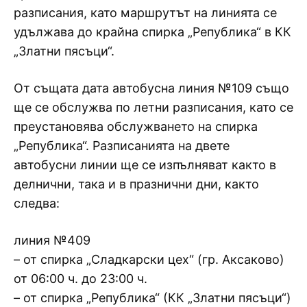
разписания, като маршрутът на линията се
удължава до крайна спирка „Република“ в КК
„Златни пясъци“.
От същата дата автобусна линия №109 също
ще се обслужва по летни разписания, като се
преустановява обслужването на спирка
„Република“. Разписанията на двете
автобусни линии ще се изпълняват както в
делнични, така и в празнични дни, както
следва:
линия №409
– от спирка „Сладкарски цех“ (гр. Аксаково)
от 06:00 ч. до 23:00 ч.
– от спирка „Република“ (КК „Златни пясъци“)