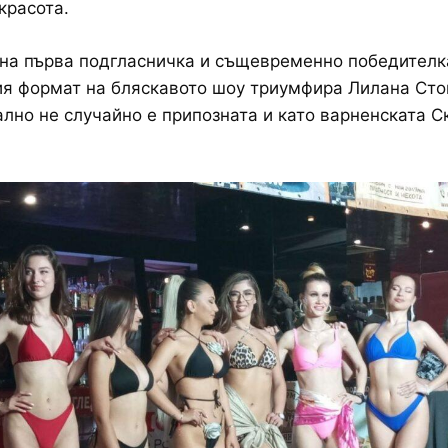
красота.
а първа подгласничка и същевременно победителка
я формат на бляскавото шоу триумфира Лилана Сто
ално не случайно е припозната и като варненската С