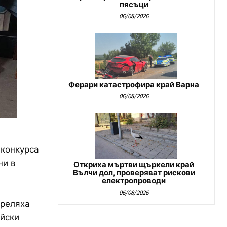
пясъци
06/08/2026
Ферари катастрофира край Варна
06/08/2026
 конкурса
ни в
Откриха мъртви щъркели край
Вълчи дол, проверяват рискови
електропроводи
06/08/2026
треляха
ейски