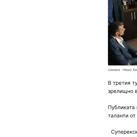
снимка : Нешо Ка
В третия т
зрелищно в
Публиката 
таланти от
Суперекск