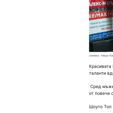
снимка : Нешо Ка
Красивата 
таланти вд
Сред мъжет
от повече 
Шоуто Топ 