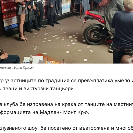
менски , Идея Прима
ур участниците по традиция се превъплатиха умело 
 певци и виртуозни танцьори.
в клуба бе изправена на крака от танците на местн
 формацията на Мадлен- Монт Крю.
лузивното шоу бе посетено от възторжена и много