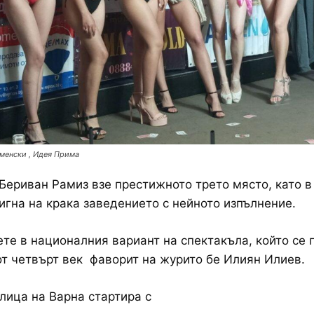
менски , Идея Прима
Бериван Рамиз взе престижното трето място, като в 
игна на крака заведението с нейното изпълнение.
е в националния вариант на спектакъла, който се
от четвърт век фаворит на журито бе Илиян Илиев.
лица на Варна стартира с