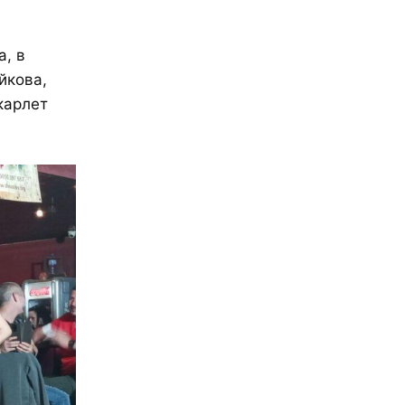
, в
йкова,
карлет