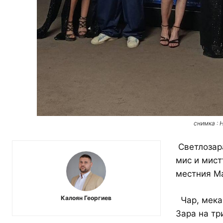
снимка : 
Светлозара
мис и мист
местния Ма
Калоян Георгиев
Чар, мека 
Зара на тр