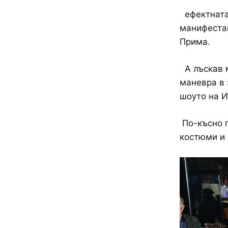
ефектната 
манифестац
Прима.
А лъскав м
маневра в 
шоуто на И
По-късно 
костюми и 