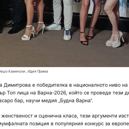
Нешо Каменски , Идея Прима
 Димитрова е победителка в националното ниво на
ър Топ лица на Варна-2026, който се проведе тези д
саро бар, научи медия „Будна Варна“.
женственост и сценична класа, тези аргументи изс
иумфалната позиция в популярния конкурс за европ