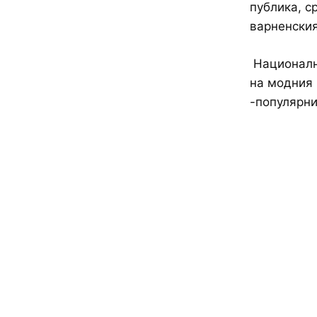
публика, с
варненския
Националн
на модния 
-популярн