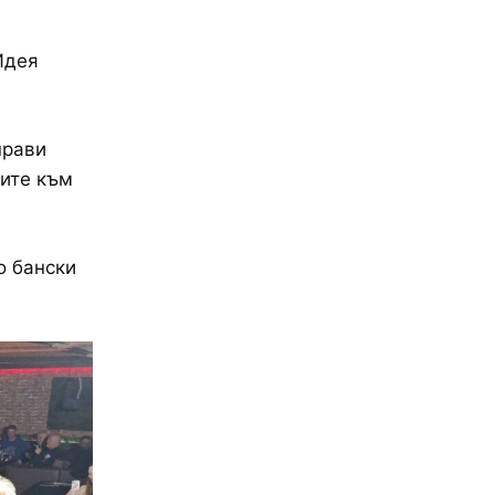
Идея
прави
лите към
о бански