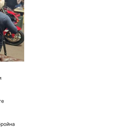
и
ите
бройна