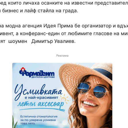
ред които личаха осанките на известни представител
 бизнес и лайф стайла на града.
а модна агенция Идея Прима бе организатор и вдъ
ивент, а конферанс-един от любимите гласове на м
ият шоумен Димитър Увалиев.
Реклама