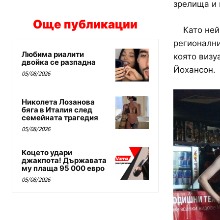
зрелища и 
Още публикации
Като нейн
регионални
Любима риалити
която визу
двойка се разпадна
Йохансон.
05/08/2026
Николета Лозанова
бяга в Италия след
семейната трагедия
05/08/2026
Коцето удари
джакпота! Държавата
му плаща 95 000 евро
05/08/2026