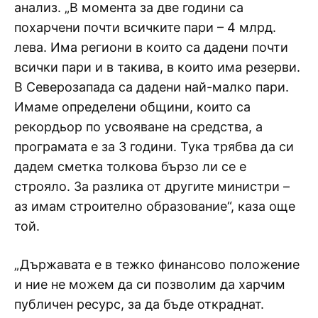
анализ. „В момента за две години са
похарчени почти всичките пари – 4 млрд.
лева. Има региони в които са дадени почти
всички пари и в такива, в които има резерви.
В Северозапада са дадени най-малко пари.
Имаме определени общини, които са
рекордьор по усвояване на средства, а
програмата е за 3 години. Тука трябва да си
дадем сметка толкова бързо ли се е
строяло. За разлика от другите министри –
аз имам строително образование“, каза още
той.
„Държавата е в тежко финансово положение
и ние не можем да си позволим да харчим
публичен ресурс, за да бъде откраднат.