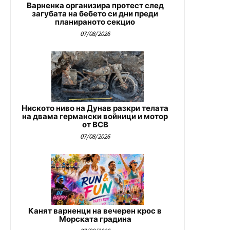
Варненка организира протест след
загубата на бебето си дни преди
планираното секцио
07/08/2026
Ниското ниво на Дунав разкри телата
на двама германски войници и мотор
от ВСВ
07/08/2026
Канят варненци на вечерен крос в
Морската градина