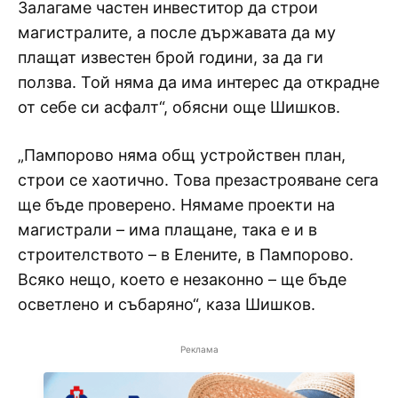
Залагаме частен инвеститор да строи
магистралите, а после държавата да му
плащат известен брой години, за да ги
ползва. Той няма да има интерес да открадне
от себе си асфалт“, обясни още Шишков.
„Пампорово няма общ устройствен план,
строи се хаотично. Това презастрояване сега
ще бъде проверено. Нямаме проекти на
магистрали – има плащане, така е и в
строителството – в Елените, в Пампорово.
Всяко нещо, което е незаконно – ще бъде
осветлено и събаряно“, каза Шишков.
Реклама