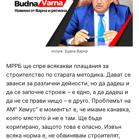
колаж: Будна Варна
МРРБ ще спре всякакви плащания за
строителство по старата методика. Дават се
аванси за различни дейности, но да дадеш и
да се започне строеж – е едно, а да дадеш и
да не се прави нищо – е друго. Проблемът на
АМ“ Хемус“ е моментът е, че имаме канавка,
която мястото ѝ не е там. Ще бъде
коригирано, защото това е опасно. Извън
всяка норма е, не обвинявам строителят,