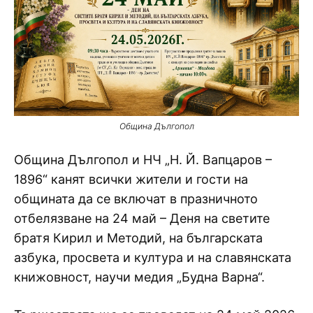
Община Дългопол
Община Дългопол и НЧ „Н. Й. Вапцаров –
1896“ канят всички жители и гости на
общината да се включат в празничното
отбелязване на 24 май – Деня на светите
братя Кирил и Методий, на българската
азбука, просвета и култура и на славянската
книжовност, научи медия „Будна Варна“.