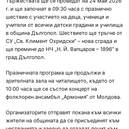
Тържествата ще се проведат на 24 май 2026
г. и ще започнат в 09:30 часа с празнично
шествие с участието на деца, ученици и
учители от всички детски градини и училища
в община Дългопол. Шествието ще тръгне от
СУ „Св. Климент Охридски“ – нова сграда и
ще премине до НЧ „Н. Й. Вапцаров – 1896“ в
град Дългопол.
Празничната програма ще продължи в
зрителната зала на читалището, където от
10:00 часа ще се състои концерт на
фолклорен ансамбъл „Армония“ от Молдова.
Организаторите отправят покана към всички
жители на общината да се присъединят към
честванията и заедно да отдадат почит към