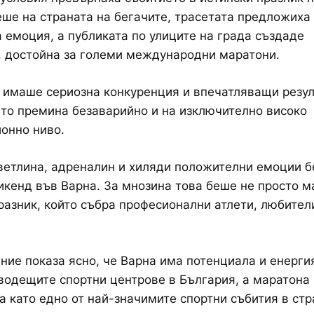
ше на страната на бегачите, трасетата предложиха
 емоция, а публиката по улиците на града създаде
 достойна за големи международни маратони.
 имаше сериозна конкуренция и впечатляващи резул
то премина безаварийно и на изключително високо
онно ниво.
ветлина, адреналин и хиляди положителни емоции б
икенд във Варна. За мнозина това беше не просто м
разник, който събра професионални атлети, любител
ание показа ясно, че Варна има потенциала и енерги
водещите спортни центрове в България, а маратона 
 като едно от най-значимите спортни събития в стр