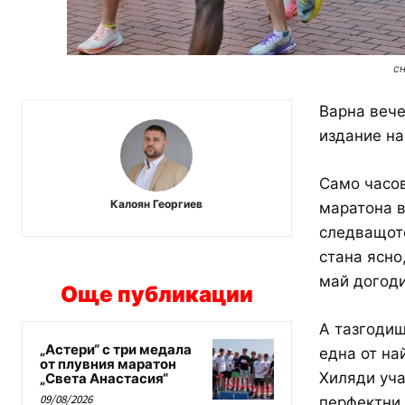
сн
Варна вече
издание на
Само часов
Калоян Георгиев
маратона в
следващото
стана ясно
май догоди
Още публикации
А тазгодиш
„Астери“ с три медала
една от на
от плувния маратон
Хиляди уча
„Света Анастасия“
09/08/2026
перфектни 