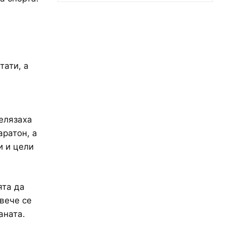
тати, а
елязаха
аратон, а
и и цели
ята да
вече се
аната.