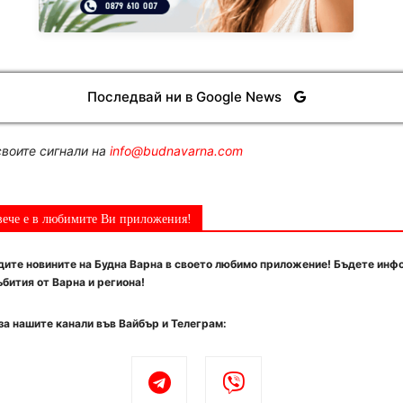
Последвай ни в Google News
воите сигнали на
info@budnavarna.com
вече е в любимите Ви приложения!
ите новините на Будна Варна в своето любимо приложение! Бъдете инф
бития от Варна и региона!
за нашите канали във Вайбър и Телеграм: