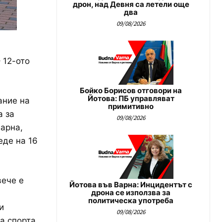
дрон, над Девня са летели още
два
09/08/2026
 12-ото
Бойко Борисов отговори на
Йотова: ПБ управляват
ание на
примитивно
а за
09/08/2026
арна,
еде на 16
вече е
Йотова във Варна: Инцидентът с
дрона се използва за
политическа употреба
и
09/08/2026
а спорта.