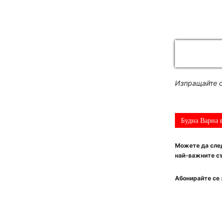
Изпращайте с
Будна Варна 
Можете да след
най-важните съ
Абонирайте се 