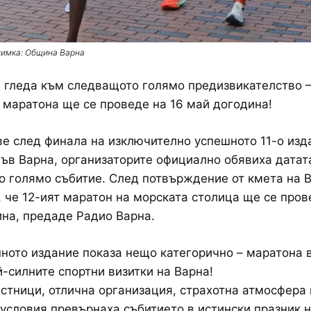
имка: Община Варна
 гледа към следващото голямо предизвикателство –
 маратона ще се проведе на 16 май догодина!
е след финала на изключително успешното 11-о изд
ъв Варна, организаторите официално обявиха датат
 голямо събитие. След потвърждение от кмета на В
, че 12-ият маратон на морската столица ще се пров
на, предаде Радио Варна.
ното издание показа нещо категорично – маратона 
й-силните спортни визитки на Варна!
стници, отлична организация, страхотна атмосфера 
условия превърнаха събитието в истински празник н