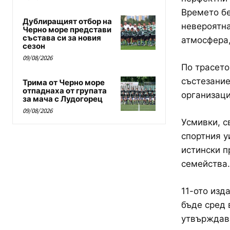
Времето бе
Дублиращият отбор на
невероятна
Черно море представи
състава си за новия
атмосфера,
сезон
09/08/2026
По трасето
състезание
Трима от Черно море
отпаднаха от групата
организаци
за мача с Лудогорец
09/08/2026
Усмивки, с
спортния у
истински п
семейства.
11-ото изд
бъде сред 
утвърждава