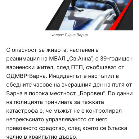
колаж: Будна Варна
С опасност за живота, настанен в
реанимация на МБАЛ „Св.Анна“, е 39-годишен
варненски жител, след ПТП, съобщават от
ОДМВР-Варна. Инцидентът е настъпил в
обедните часове на вчерашния ден на пътя от
Варна в посока местност „Боровец“. По данни
на полицията причината за тежката
катастрофа е, че мъжът не е контролирал
непрекъснато управляваното от него
превозното средство, след което се блъска
челно в крайпътно дърво.