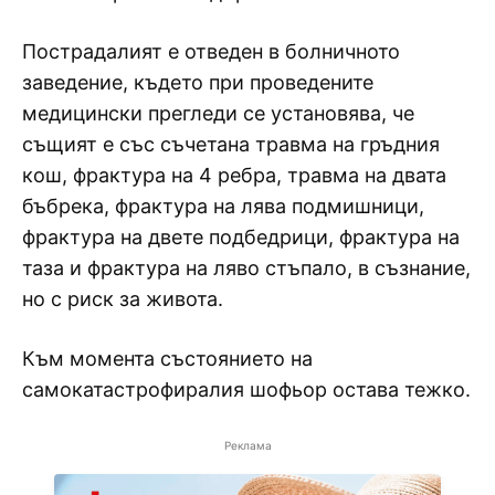
Пострадалият е отведен в болничното
заведение, където при проведените
медицински прегледи се установява, че
същият е със съчетана травма на гръдния
кош, фрактура на 4 ребра, травма на двата
бъбрека, фрактура на лява подмишници,
фрактура на двете подбедрици, фрактура на
таза и фрактура на ляво стъпало, в съзнание,
но с риск за живота.
Към момента състоянието на
самокатастрофиралия шофьор остава тежко.
Реклама