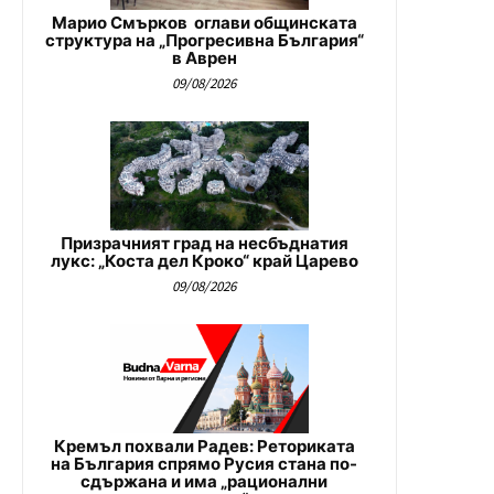
Марио Смърков оглави общинската
структура на „Прогресивна България“
в Аврен
09/08/2026
Призрачният град на несбъднатия
лукс: „Коста дел Кроко“ край Царево
09/08/2026
Кремъл похвали Радев: Реториката
на България спрямо Русия стана по-
сдържана и има „рационални