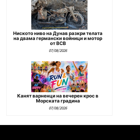
Ниското ниво на Дунав разкри телата
на двама германски войници и мотор
от ВСВ
07/08/2026
Канят варненци на вечерен крос в
Морската градина
07/08/2026