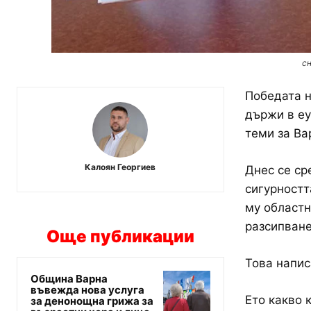
сн
Победата н
държи в еу
теми за Ва
Калоян Георгиев
Днес се ср
сигурностт
му областн
разсипване
Още публикации
Това напис
Община Варна
въвежда нова услуга
Ето какво 
за денонощна грижа за