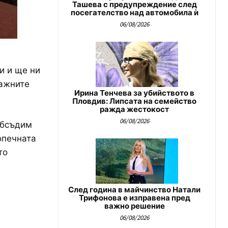
Ташева с предупреждение след
посегателство над автомобила ѝ
06/08/2026
и и ще ни
важните
Ирина Тенчева за убийството в
Пловдив: Липсата на семейство
ражда жестокост
06/08/2026
обсъдим
опечната
то
След година в майчинство Натали
Трифонова е изправена пред
важно решение
06/08/2026