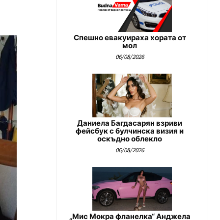
Спешно евакуираха хората от
мол
06/08/2026
Даниела Багдасарян взриви
фейсбук с булчинска визия и
оскъдно облекло
06/08/2026
„Мис Мокра фланелка“ Анджела