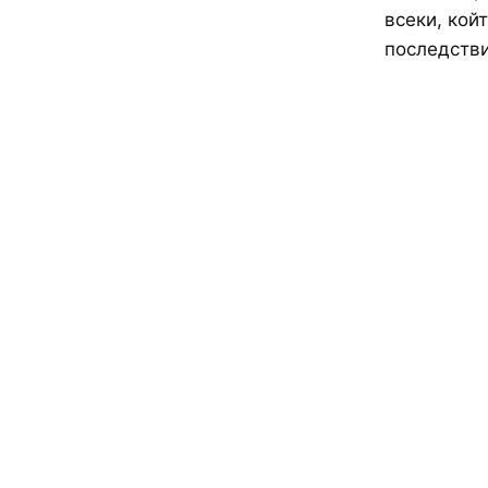
всеки, кой
последстви