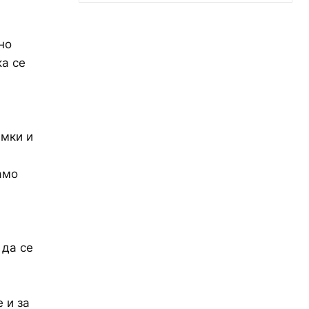
но
а се
мки и
амо
 да се
 и за