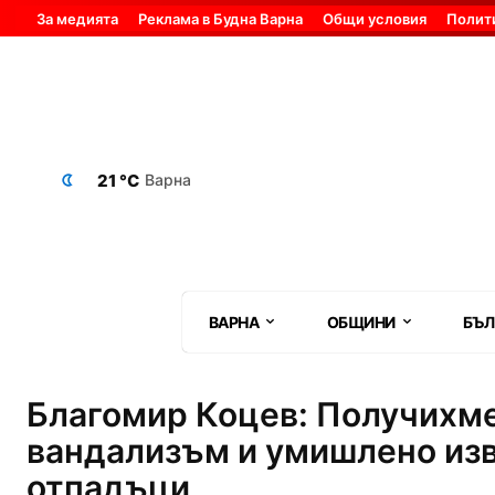
За медията
Реклама в Будна Варна
Общи условия
Полит
21 °C
Варна
ВАРНА
ОБЩИНИ
БЪЛ
Благомир Коцев: Получихме
вандализъм и умишлено изв
отпадъци