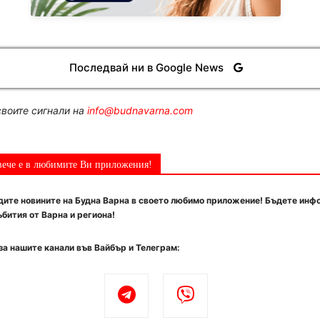
Последвай ни в Google News
воите сигнали на
info@budnavarna.com
вече е в любимите Ви приложения!
ите новините на Будна Варна в своето любимо приложение! Бъдете инф
бития от Варна и региона!
за нашите канали във Вайбър и Телеграм: