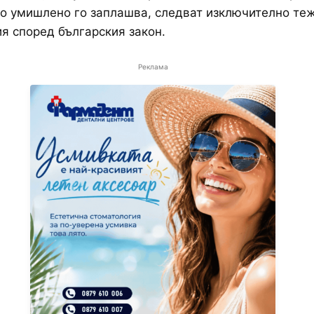
то умишлено го заплашва, следват изключително те
я според българския закон.
Реклама