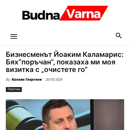
Бизнесменът Йоаким Каламарис:
Бях“поръчан“, показаха ми моя
визитка с „очистете го“
20/05/2026
By
Калоян Георгиев
Политика