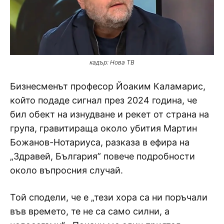
кадър: Нова ТВ
Бизнесменът професор Йоаким Каламарис,
който подаде сигнал през 2024 година, че
бил обект на изнудване и рекет от страна на
група, гравитираща около убития Мартин
Божанов-Нотариуса, разказа в ефира на
„Здравей, България” повече подробности
около въпросния случай.
Той сподели, че е „тези хора са ни поръчали
във времето, те не са само силни, а