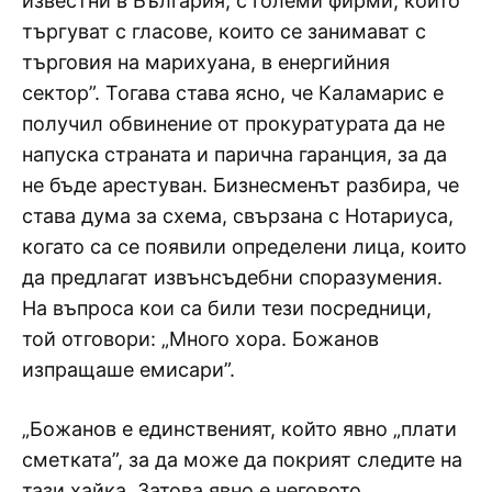
известни в България, с големи фирми, които
търгуват с гласове, които се занимават с
търговия на марихуана, в енергийния
сектор”. Тогава става ясно, че Каламарис е
получил обвинение от прокуратурата да не
напуска страната и парична гаранция, за да
не бъде арестуван. Бизнесменът разбира, че
става дума за схема, свързана с Нотариуса,
когато са се появили определени лица, които
да предлагат извънсъдебни споразумения.
На въпроса кои са били тези посредници,
той отговори: „Много хора. Божанов
изпращаше емисари”.
„Божанов е единственият, който явно „плати
сметката”, за да може да покрият следите на
тази хайка. Затова явно е неговото