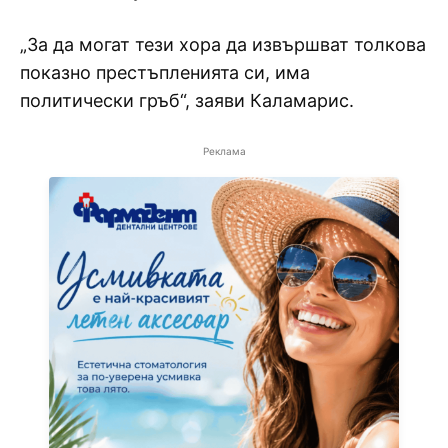
„За да могат тези хора да извършват толкова
показно престъпленията си, има
политически гръб“, заяви Каламарис.
Реклама