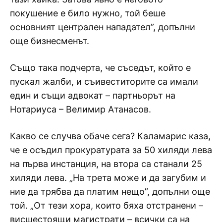
покушение е било нужно, той беше
основният централен нападател”, допълни
още бизнесменът.
Също така подчерта, че съседът, който е
пускал жалби, и съивеститорите са имали
един и същи адвокат – партньорът на
Нотариуса – Велимир Атанасов.
Какво се случва обаче сега? Каламарис каза,
че е осъдил прокуратурата за 50 хиляди лева
на първа инстанция, на втора са станали 25
хиляди лева. „На трета може и да загубим и
ние да трябва да платим нещо”, допълни още
той. „От тези хора, които бяха отстранени –
висшестоящи магистрати – всички са на