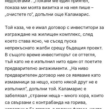
недосегами“. „Покани ме един приятел,
показа ми моята визитка и на нея пише –
„очистете го“, допълни още Каламарис.
Той каза, че е имал договор с инвеститори за
изграждане на жилищен комплекс, след
което става ясно, че съсед пуска
непрекъснато жалби срещу бъдещия проект.
В същото време инвеститорът се оттегля,
тъй като не е изпълнил нито един от поетите
предварително ангажименти. „На ниво
предварителен договор ние се явяваме като
измамници за нещо, което някой друг не е
изпълнил”, допълни той. Каламарис е
забелязал „странни неща – много хора, които
са свързани с контрабанда на горива,