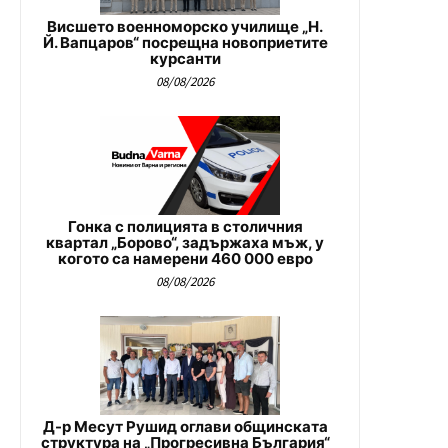
Висшето военноморско училище „Н.
Й. Вапцаров“ посрещна новоприетите
курсанти
08/08/2026
Гонка с полицията в столичния
квартал „Борово“, задържаха мъж, у
когото са намерени 460 000 евро
08/08/2026
Д-р Месут Рушид оглави общинската
структура на „Прогресивна България“