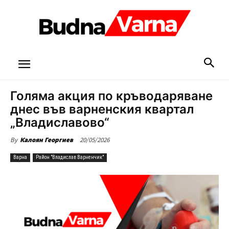
Голяма акция по кръводаряване
днес във варненския квартал
„Владиславово“
20/05/2026
By
Калоян Георгиев
Варна
Район "Владислав Варненчик"