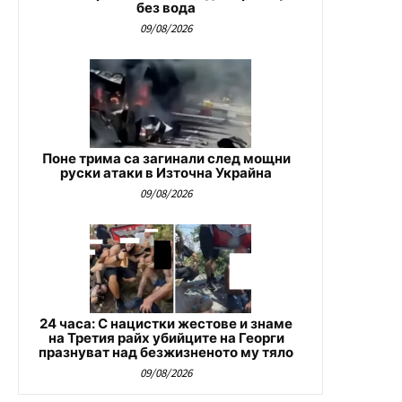
без вода
09/08/2026
Поне трима са загинали след мощни
руски атаки в Източна Украйна
09/08/2026
24 часа: С нацистки жестове и знаме
на Третия райх убийците на Георги
празнуват над безжизненото му тяло
09/08/2026