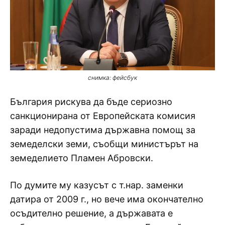
снимка: фейсбук
България рискува да бъде сериозно
санкционирана от Европейската комисия
заради недопустима държавна помощ за
земеделски земи, съобщи министърът на
земеделието Пламен Абровски.
По думите му казусът с т.нар. заменки
датира от 2009 г., но вече има окончателно
осъдително решение, а държавата е