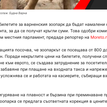
колаж: Будна Варна
билетите за варненския зоопарк да бъдат намалени 
нта, за да се получат кръгли суми. Това одобри коми
м местния парламент, предаде репортер на
Moreto.
цията посочва, че зоопаркът се посещава от 800 д
н. Поради некръглите цени на билетите, получени с
е към еврото, се създава затруднение за посетител
забавяне при плащане на входната такса и напреж
 усложнява се и работата на касиерите, събиращи в
игуряване на плавност и бързина при преминаване п
зоопарка се предлага съответната корекция в цените