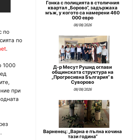
Гонка с полицията в столичния
квартал „Борово“, задържаха
мъж, у когото са намерени 460
000 евро
08/08/2026
с по
сията по
net
.
о 1000
Д-р Месут Рушид оглави
общинската структура на
лед
„Прогресивна България“ в
ите,
Суворово
08/08/2026
ение при
ходната
рез
Варненец: „Варна е пълна кочина
.
тази година“