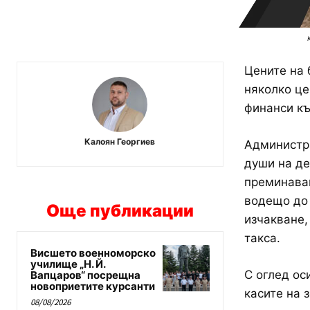
Цените на 
няколко це
финанси къ
Калоян Георгиев
Администра
души на де
преминаван
водещо до 
Още публикации
изчакване,
такса.
Висшето военноморско
училище „Н. Й.
С оглед ос
Вапцаров“ посрещна
новоприетите курсанти
касите на 
08/08/2026