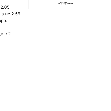
08/08/2026
 2.05
 а не 2.56
вро.
е е 2