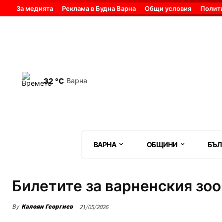
За медията
Реклама в Будна Варна
Общи условия
Полит
32 °C
Варна
ВАРНА
ОБЩИНИ
БЪЛ
Билетите за варненския зо
By
Калоян Георгиев
21/05/2026