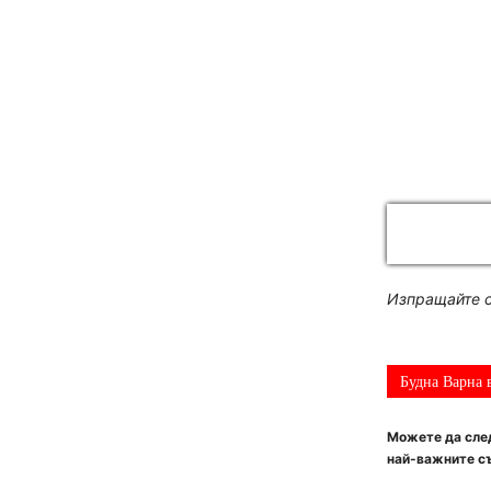
Изпращайте с
Будна Варна 
Можете да след
най-важните съ