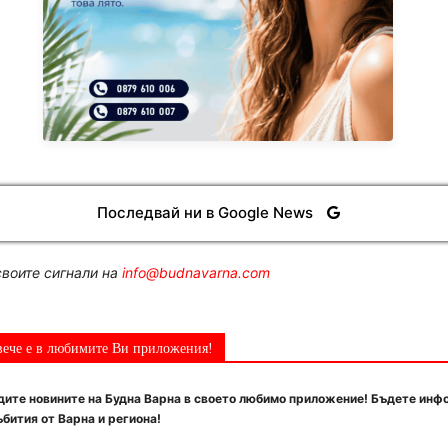
Последвай ни в Google News
воите сигнали на
info@budnavarna.com
вече е в любимите Ви приложения!
ите новините на Будна Варна в своето любимо приложение! Бъдете инф
бития от Варна и региона!