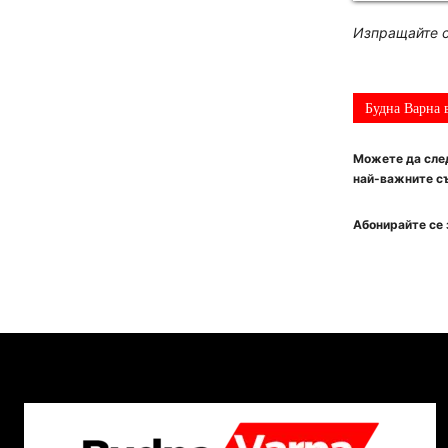
Изпращайте с
Будна Варна 
Можете да след
най-важните съ
Абонирайте се 