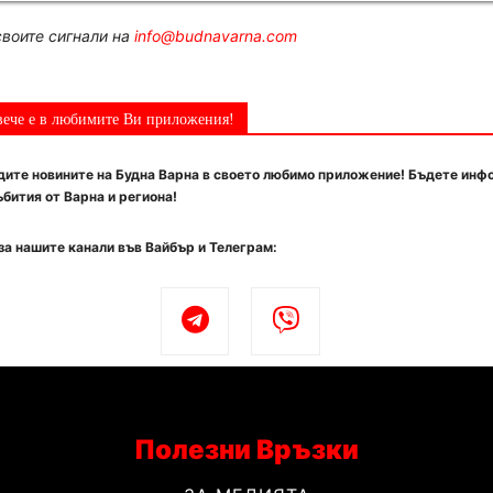
воите сигнали на
info@budnavarna.com
вече е в любимите Ви приложения!
ите новините на Будна Варна в своето любимо приложение! Бъдете инф
бития от Варна и региона!
за нашите канали във Вайбър и Телеграм:
Полезни Връзки