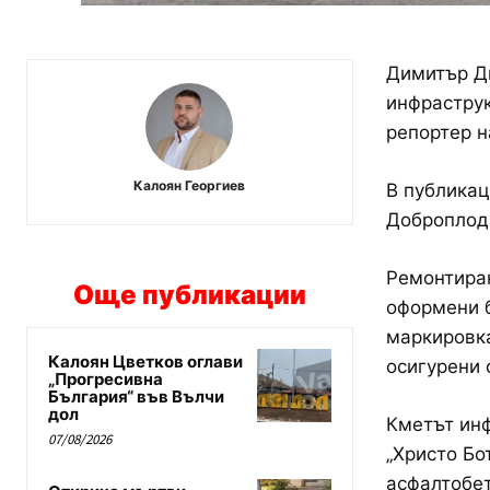
Димитър Д
инфраструк
репортер н
Калоян Георгиев
В публикац
Доброплодн
Ремонтиран
Още публикации
оформени б
маркировка
Калоян Цветков оглави
осигурени 
„Прогресивна
България“ във Вълчи
дол
Кметът инф
07/08/2026
„Христо Бо
асфалтобет