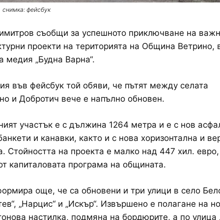
снимка: фейсбук
имитров съобщи за успешното приключване на важ
турни проекти на територията на Община Ветрино, 
а медия „Будна Варна“.
ия във фейсбук той обяви, че пътят между селата
о и Добротич вече е напълно обновен.
ият участък е с дължина 1264 метра и е с нов асфал
анкети и канавки, както и с нова хоризонтална и ве
. Стойността на проекта е малко над 447 хил. евро,
от капиталовата програма на общината.
ормира още, че са обновени и три улици в село Бел
тев“, „Нарцис“ и „Искър“. Извършено е полагане на н
онова настилка, подмяна на бордюрите, а по улица 