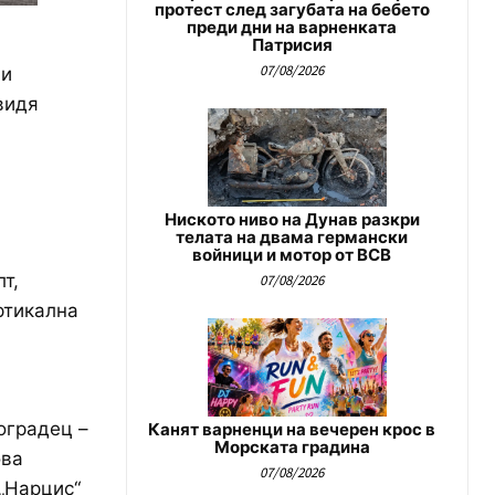
протест след загубата на бебето
преди дни на варненката
Патрисия
07/08/2026
ни
видя
Ниското ниво на Дунав разкри
телата на двама германски
войници и мотор от ВСВ
т,
07/08/2026
ртикална
оградец –
Канят варненци на вечерен крос в
Морската градина
ова
07/08/2026
„Нарцис“