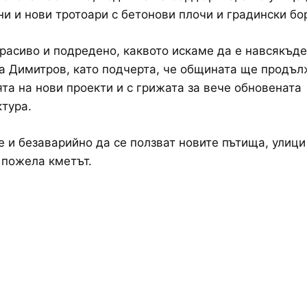
ни и нови тротоари с бетонови плочи и градински б
красиво и подредено, каквото искаме да е навсякъде
са Димитров, като подчерта, че общината ще продъл
та на нови проекти и с грижата за вече обновената
тура.
е и безаварийно да се ползват новите пътища, улици
, пожела кметът.