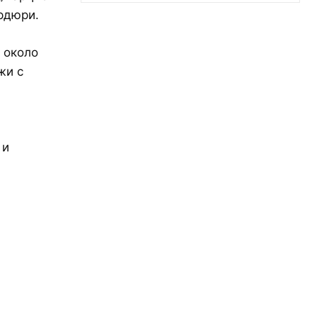
ордюри.
 около
жи с
 и