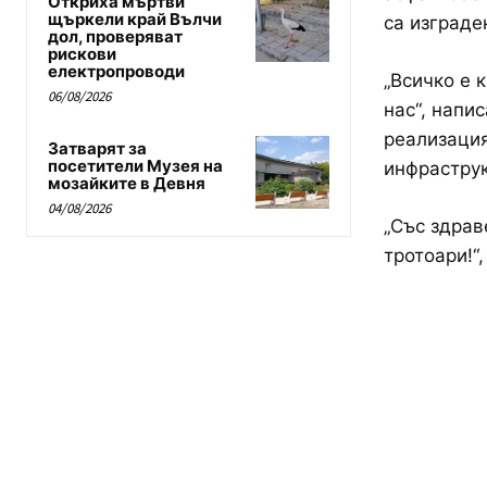
Откриха мъртви
щъркели край Вълчи
са изграде
дол, проверяват
рискови
електропроводи
„Всичко е 
06/08/2026
нас“, напи
реализация
Затварят за
посетители Музея на
инфраструк
мозайките в Девня
04/08/2026
„Със здрав
тротоари!“