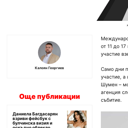
Международ
от 11 до 1
участие вз
Калоян Георгиев
Само дни п
участие, а
Шумен – мо
агенция сл
Още публикации
събитие.
Даниела Багдасарян
взриви фейсбук с
булчинска визия и
оскъдно облекло