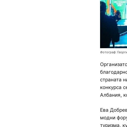
Фотограф: Георги
Организато
благодарно
страната н
конкурса с
Албания, к
Ева Добрев
модни фору
туризма, к