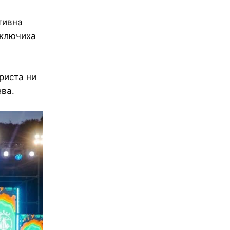
тивна
включиха
риста ни
ева.