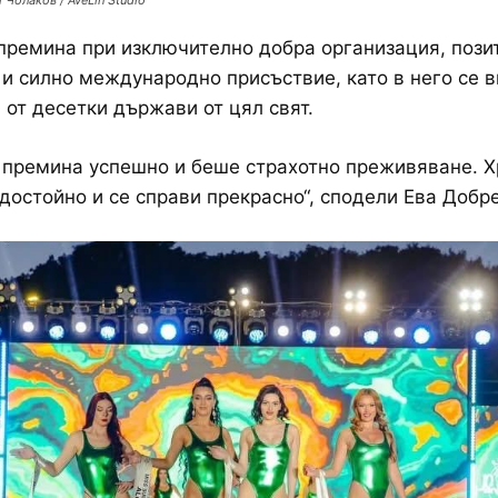
 Чолаков / AveLin Studio
премина при изключително добра организация, пози
и силно международно присъствие, като в него се 
 от десетки държави от цял свят.
 премина успешно и беше страхотно преживяване. Х
достойно и се справи прекрасно“, сподели Ева Добр