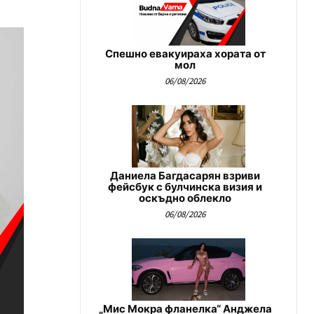
Спешно евакуираха хората от
мол
06/08/2026
Даниела Багдасарян взриви
фейсбук с булчинска визия и
оскъдно облекло
06/08/2026
„Мис Мокра фланелка“ Анджела