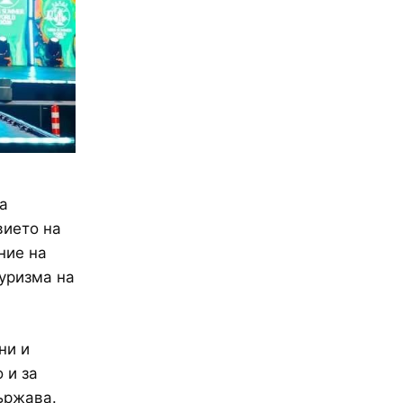
а
вието на
ние на
уризма на
ни и
 и за
ържава.