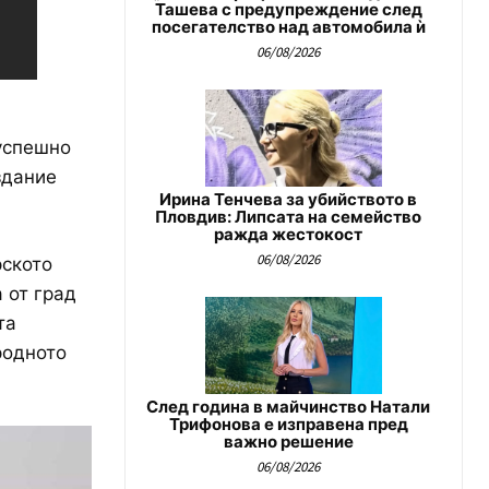
Ташева с предупреждение след
посегателство над автомобила ѝ
06/08/2026
успешно
здание
Ирина Тенчева за убийството в
Пловдив: Липсата на семейство
ражда жестокост
06/08/2026
рското
 от град
та
родното
След година в майчинство Натали
Трифонова е изправена пред
важно решение
06/08/2026