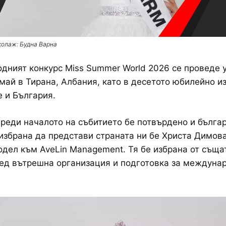
колаж: Будна Варна
ният конкурс Miss Summer World 2026 се проведе 
7 май в Тирана, Албания, като в десетото юбилейно и
е и България.
реди началото на събитието бе потвърдено и бълга
 избрана да представи страната ни бе Христа Димова
дел към AveLin Management. Тя бе избрана от съща
ед вътрешна организация и подготовка за междуна