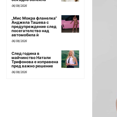
06/08/2026
„Мис Мокра фланелка“
Анджела Ташева с
предупреждение след
посегателство над
автомобила ѝ
06/08/2026
След година в
майчинство Натали
Трифонова е изправена
пред важно решение
06/08/2026