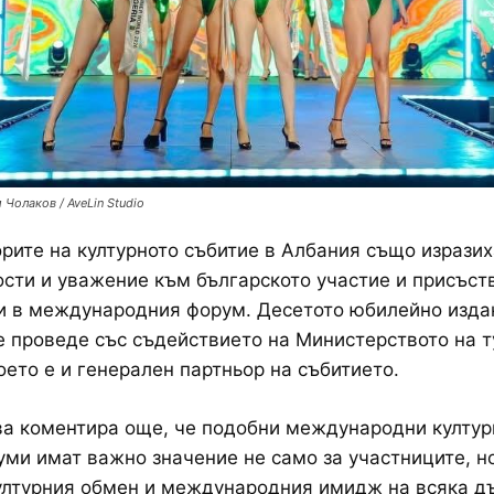
 Чолаков / AveLin Studio
рите на културното събитие в Албания също изразих
сти и уважение към българското участие и присъст
и в международния форум. Десетото юбилейно изда
е проведе със съдействието на Министерството на т
оето е и генерален партньор на събитието.
а коментира още, че подобни международни култур
ми имат важно значение не само за участниците, но
ултурния обмен и международния имидж на всяка д