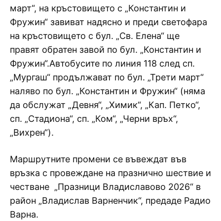
март“, на кръстовището с „Константин и
Фружин“ завиват надясно и преди светофара
на кръстовището с бул. „Св. Елена“ ще
правят обратен завой по бул. „Константин и
Фружин“.Автобусите по линия 118 след сп.
„Мургаш“ продължават по бул. „Трети март“
наляво по бул. „Константин и Фружин“ (няма
да обслужат „Девня“, „Химик“, „Кап. Петко“,
сп. „Стадиона“, сп. „Ком“, „Черни връх“,
„Вихрен“).
Маршрутните промени се въвеждат във
връзка с провеждане на празнично шествие и
честване „Празници Владиславово 2026“ в
район „Владислав Варненчик“, предаде Радио
Варна.