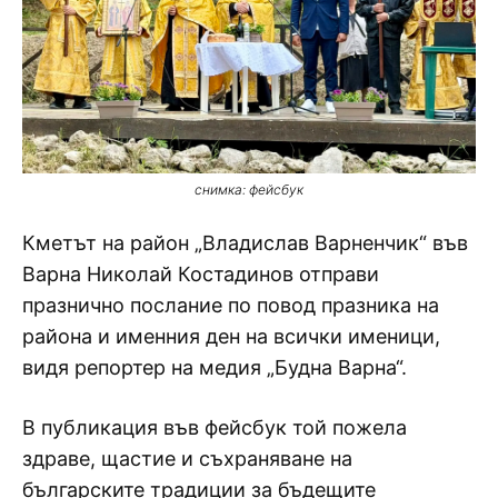
снимка: фейсбук
Кметът на район „Владислав Варненчик“ във
Варна Николай Костадинов отправи
празнично послание по повод празника на
района и именния ден на всички именици,
видя репортер на медия „Будна Варна“.
В публикация във фейсбук той пожела
здраве, щастие и съхраняване на
българските традиции за бъдещите